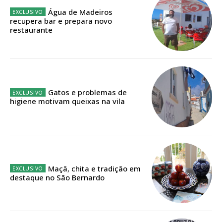
Água de Madeiros
recupera bar e prepara novo
Faça-se assinante do Região de Cister e ajude-nos a manter este serviço
restaurante
público!
Sendo assinante terá acesso a todos os conteúdos exclusivos e versões
digitais.
Escolha o plano de assinatura desejado:
Gatos e problemas de
higiene motivam queixas na vila
ASSINATURA
IMPRESSA
32
€
Maçã, chita e tradição em
destaque no São Bernardo
12 meses