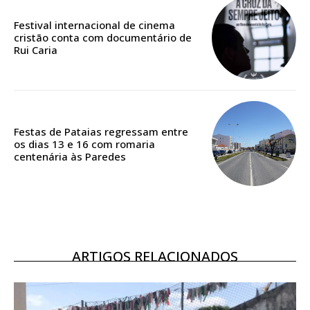
Edição em papel entregue à Quinta-feira em sua
casa
Festival internacional de cinema
Acesso ao conteúdo online
cristão conta com documentário de
Rui Caria
Acesso aos conteúdos Exclusivos para
assinantes
Ofertas para assinatura anual
Escolha o plano
Festas de Pataias regressam entre
os dias 13 e 16 com romaria
centenária às Paredes
ASSINATURA
DIGITAL ANUAL
16
€
ARTIGOS RELACIONADOS
12 meses