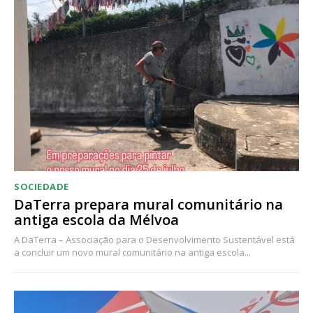
Acesso ao conteúdo online
Acesso aos conteúdos Exclusivos para
assinantes
Ofertas para assinatura anual
Escolha o plano
SOCIEDADE
DaTerra prepara mural comunitário na
antiga escola da Mélvoa
A DaTerra – Associação para o Desenvolvimento Sustentável está
a concluir um novo mural comunitário na antiga escola...