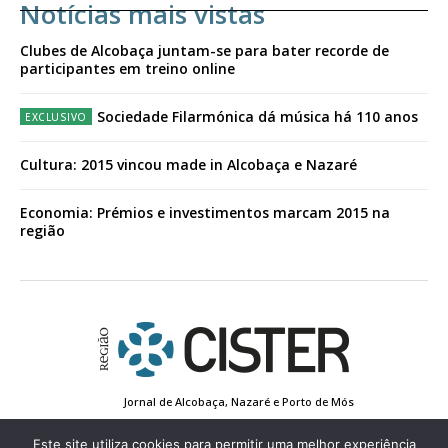
Notícias mais vistas
Clubes de Alcobaça juntam-se para bater recorde de
participantes em treino online
Sociedade Filarmónica dá música há 110 anos
Cultura: 2015 vincou made in Alcobaça e Nazaré
Economia: Prémios e investimentos marcam 2015 na
região
Jornal de Alcobaça, Nazaré e Porto de Mós
Estatuto Editorial
Contactos
Política de Privacidade
Conta de Registo
Edição Impressa
Este site utiliza cookies para permitir uma melhor experiência