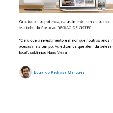
Ora, tudo isto potencia, naturalmente, um custo mais 
Martinho do Porto ao REGIÃO DE CISTER.
ASSIN
IMPR
“Claro que o investimento é maior que noutros anos, 
3
acesas mais tempo. Acreditamos que além da beleza 
local”, sublinhou Nuno Vieira.
12 m
Edição em papel ent
Eduardo Pedrosa Marques
em sua casa
Acesso ao conteúdo
Acesso aos conteúd
assinantes
Ofertas para assina