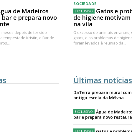
SOCIEDADE
gua de Madeiros
Gatos e pro
 bar e prepara novo
de higiene motivam
nte
na vila
 meses depois de ter sido
O excesso de animais errantes,
a tempestade Kristin, o Bar de
gatos, e os problemas de higien
ros...
foram levados à reunião da...
as
Últimas notícias
DaTerra prepara mural com
antiga escola da Mélvoa
Água de Madeiro
bar e prepara novo restaur
Gatos e problema