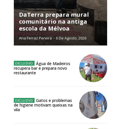
DaTerra prepara mural
comunitário na antiga
escola da Mélvoa
NATURA
Ana Ferraz Pereira
-
6 De Agosto, 2026
L ANUAL
6
€
Água de Madeiros
meses
recupera bar e prepara novo
restaurante
o online
os Exclusivos para
Gatos e problemas
atura anual
de higiene motivam queixas na
vila
 o plano