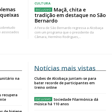
CULTURA
blemas
Maçã, chita e
 queixas
tradição em destaque no São
Bernardo
 sobretudo
A Feira de São Bernardo regressa a Alcobaça
e associados
com um programa que o presidente da
Câmara, Hermínio Rodrigues,...
Notícias mais vistas
unitário na
Clubes de Alcobaça juntam-se para
bater recorde de participantes em
treino online
s recupera
ante
Sociedade Filarmónica dá
música há 110 anos
s de higiene