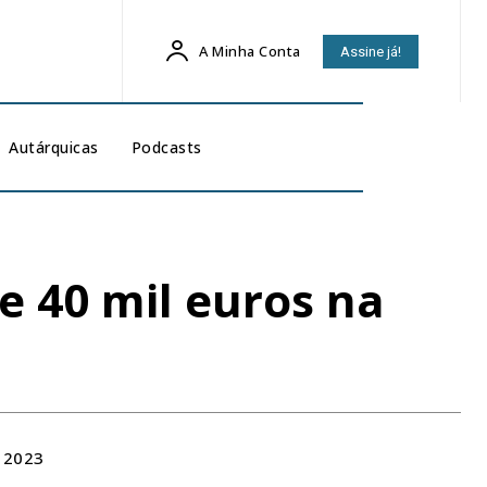
A Minha Conta
Assine já!
Autárquicas
Podcasts
e 40 mil euros na
 2023