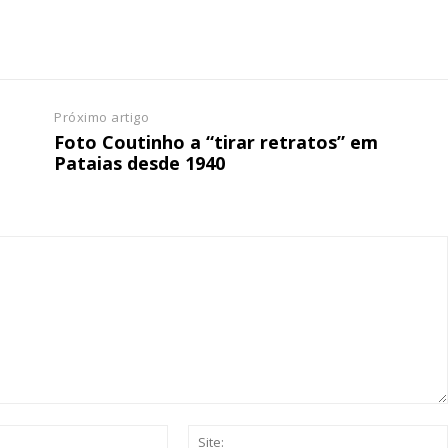
 o plano
Próximo artigo
Foto Coutinho a “tirar retratos” em
Pataias desde 1940
Email:*