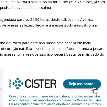
vestiu uma verba a rondar os 40 mil euros (39.975 euros, já com
 quadra festiva que se aproxima.
stá agendada para as 21:30 horas deste sábado, na Avenida
s de acesas as luzes, decorre um espetáculo musical com a
inho do Porto para este ano passa pela aposta em mais
 decoração natalícia -, sendo que a esse fator há ainda a juntar
são acesas, uma vez que isso acontecerá bastante mais cedo do
lanos de Assinatu
 assinante do Região de Cister e ajude-nos a manter este serviço 
Sendo assinante terá acesso a todos os conteúdos exclusivos e versões digitais.