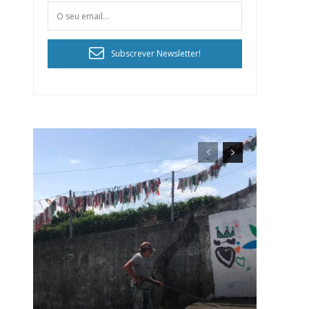
Subscrever Newsletter!
ra
público!