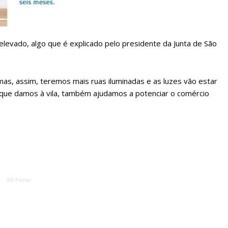
Escolha o plano de assinatura desejado:
elevado, algo que é explicado pelo presidente da Junta de São
ATURA
ASSI
ESSA
DIGITA
mas, assim, teremos mais ruas iluminadas e as luzes vão estar
2
€
1
que damos à vila, também ajudamos a potenciar o comércio
eses
12 
regue à Quinta-feira
Acesso ao conteúd
Acesso aos conteúd
 online
assinantes
AD Footer
os Exclusivos para
Ofertas para assin
tura anual
Escolha