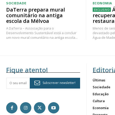
SOCIEDADE
ECONOMIA
DaTerra prepara mural
Á
comunitário na antiga
recupera
escola da Mélvoa
restaura
A DaTerra – Associação para o
Menos de seis
Desenvolvimento Sustentável está a concluir
devastado pel
um novo mural comunitário na antiga escola...
Água de Madei
Fique atento!
Editori
Últimas
Subscrever newsletter!
Sociedade
Educação
Cultura
Economia
Desporto