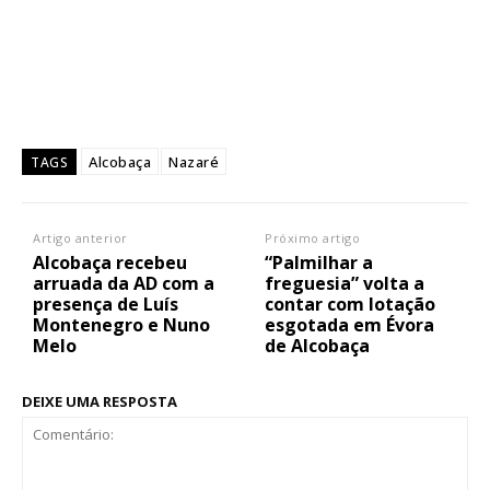
Alcobaça
Nazaré
TAGS
Artigo anterior
Próximo artigo
Alcobaça recebeu
“Palmilhar a
arruada da AD com a
freguesia” volta a
presença de Luís
contar com lotação
Montenegro e Nuno
esgotada em Évora
Melo
de Alcobaça
DEIXE UMA RESPOSTA