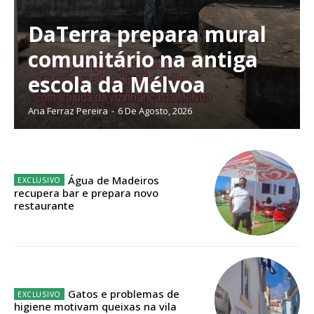
digitais.
Escolha o plano de assinatura desejado:
DaTerra prepara mural
comunitário na antiga
escola da Mélvoa
ASSINATURA
Ana Ferraz Pereira
-
6 De Agosto, 2026
IMPRESSA
32
€
Água de Madeiros
12 meses
recupera bar e prepara novo
restaurante
Edição em papel entregue à Quinta-feira em sua
casa
Acesso ao conteúdo online
Gatos e problemas de
Acesso aos conteúdos Exclusivos para
higiene motivam queixas na vila
assinantes