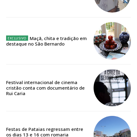
Ofertas para assinatura anual
Escolha o plano
Maçã, chita e tradição em
destaque no São Bernardo
ASSINATURA
DIGITAL ANUAL
16
€
Festival internacional de cinema
cristão conta com documentário de
12 meses
Rui Caria
Acesso ao conteúdo online
Acesso aos conteúdos Exclusivos para
Festas de Pataias regressam entre
assinantes
os dias 13 e 16 com romaria