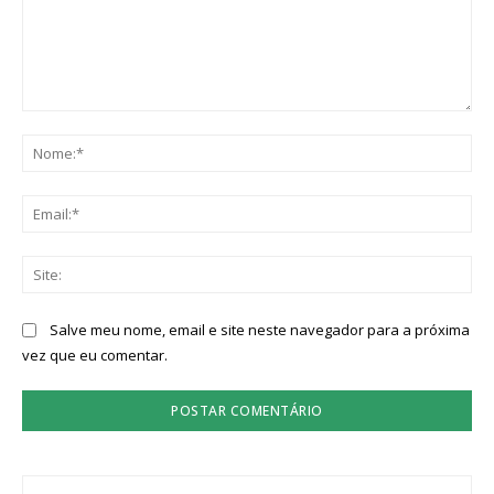
Comentário:
No
Ema
Sit
Salve meu nome, email e site neste navegador para a próxima
vez que eu comentar.