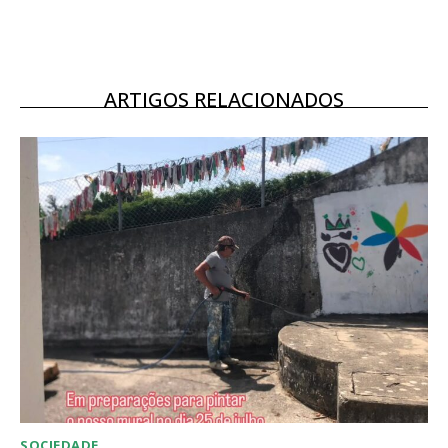
16
€
12 meses
ARTIGOS RELACIONADOS
Acesso ao conteúdo online
Acesso aos conteúdos Exclusivos para
assinantes
Ofertas para assinatura anual
Escolha o plano
SOCIEDADE