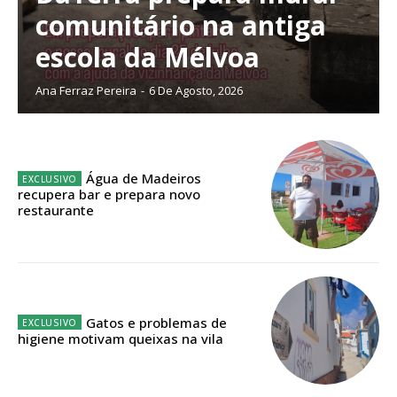
comunitário na antiga
escola da Mélvoa
Planos de Assinatura
Ana Ferraz Pereira
-
6 De Agosto, 2026
Faça-se assinante do Região de Cister e ajude-nos a manter este serviço
público!
Sendo assinante terá acesso a todos os conteúdos exclusivos e versões
Água de Madeiros
digitais.
recupera bar e prepara novo
Escolha o plano de assinatura desejado:
restaurante
ASSINATURA
IMPRESSA
Gatos e problemas de
higiene motivam queixas na vila
32
€