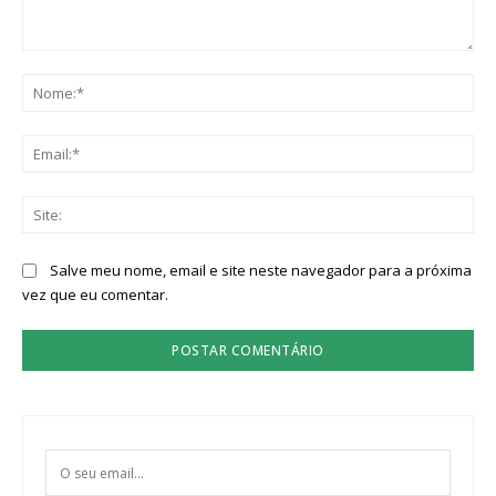
Comentário:
No
Ema
Sit
Salve meu nome, email e site neste navegador para a próxima
vez que eu comentar.