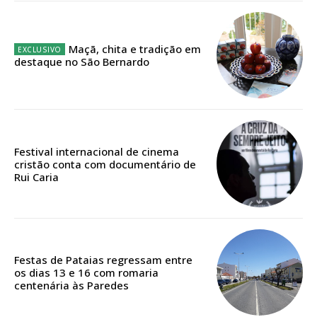
12 meses
Maçã, chita e tradição em
destaque no São Bernardo
Edição em papel entregue à Quinta-feira em sua
casa
Acesso ao conteúdo online
Acesso aos conteúdos Exclusivos para
assinantes
Festival internacional de cinema
Ofertas para assinatura anual
cristão conta com documentário de
Rui Caria
Escolha o plano
Festas de Pataias regressam entre
ASSINATURA
os dias 13 e 16 com romaria
centenária às Paredes
DIGITAL ANUAL