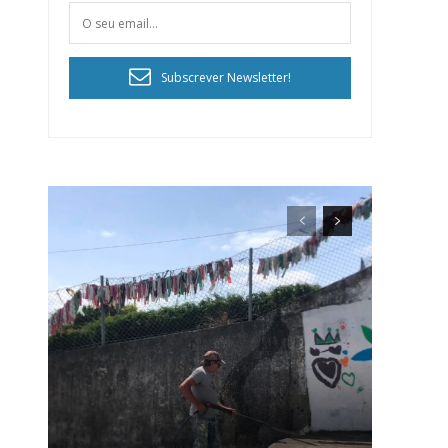
Subscrever Newsletter!
ra
público!