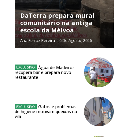
NATURA
L ANUAL
DaTerra prepara mural
comunitário na antiga
6
€
escola da Mélvoa
Ana Ferraz Pereira
-
6 De Agosto, 2026
meses
o online
Água de Madeiros
os Exclusivos para
recupera bar e prepara novo
restaurante
atura anual
 o plano
Gatos e problemas
de higiene motivam queixas na
vila