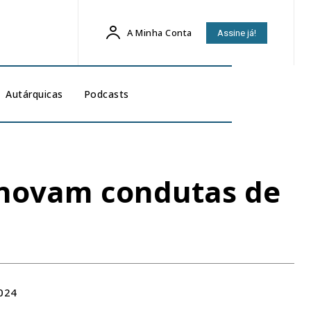
A Minha Conta
Assine já!
Autárquicas
Podcasts
renovam condutas de
024