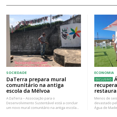
SOCIEDADE
ECONOMIA
DaTerra prepara mural
Á
comunitário na antiga
recupera
escola da Mélvoa
restaura
A DaTerra – Associação para o
Menos de seis
Desenvolvimento Sustentável está a concluir
devastado pel
um novo mural comunitário na antiga escola...
Água de Madei