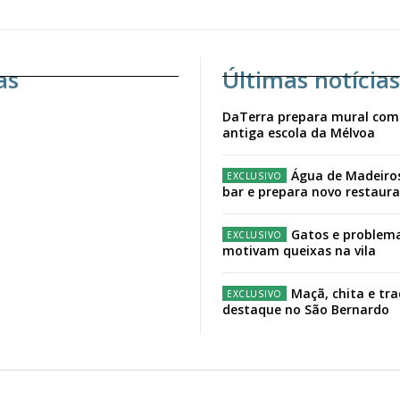
as
Últimas notícias
DaTerra prepara mural com
antiga escola da Mélvoa
Água de Madeiro
bar e prepara novo restaur
Gatos e problema
motivam queixas na vila
Maçã, chita e tr
destaque no São Bernardo