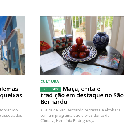
CULTURA
blemas
Maçã, chita e
 queixas
tradição em destaque no São
Bernardo
 sobretudo
A Feira de São Bernardo regressa a Alcobaça
e associados
com um programa que o presidente da
Câmara, Hermínio Rodrigues,...