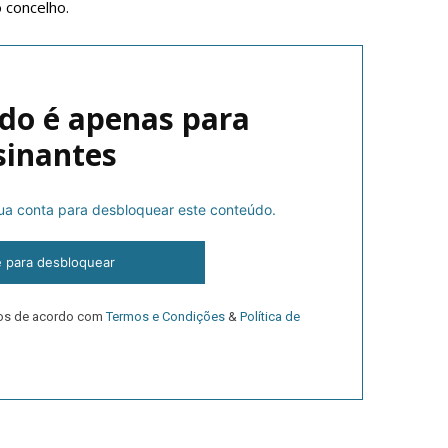
o concelho.
do é apenas para
sinantes
 sua conta para desbloquear este conteúdo.
lanos de Assinatu
e para desbloquear
dos de acordo com
Termos e Condições
&
Política de
 assinante do Região de Cister e ajude-nos a manter este serviço 
Sendo assinante terá acesso a todos os conteúdos exclusivos e versões digitais.
Escolha o plano de assinatura desejado: