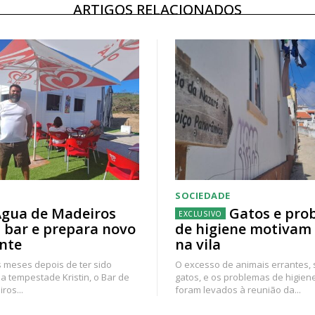
ARTIGOS RELACIONADOS
SOCIEDADE
gua de Madeiros
Gatos e pro
 bar e prepara novo
de higiene motivam
nte
na vila
 meses depois de ter sido
O excesso de animais errantes,
a tempestade Kristin, o Bar de
gatos, e os problemas de higien
ros...
foram levados à reunião da...