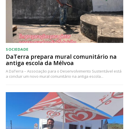
SOCIEDADE
DaTerra prepara mural comunitário na
antiga escola da Mélvoa
A DaTerra – Associação para o Desenvolvimento Sustentável está
a concluir um novo mural comunitário na antiga escola...