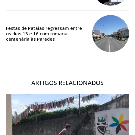
ASSINATURA
DIGITAL ANUAL
16
€
Festas de Pataias regressam entre
os dias 13 e 16 com romaria
centenária às Paredes
12 meses
Acesso ao conteúdo online
Acesso aos conteúdos Exclusivos para
ARTIGOS RELACIONADOS
assinantes
Ofertas para assinatura anual
Escolha o plano