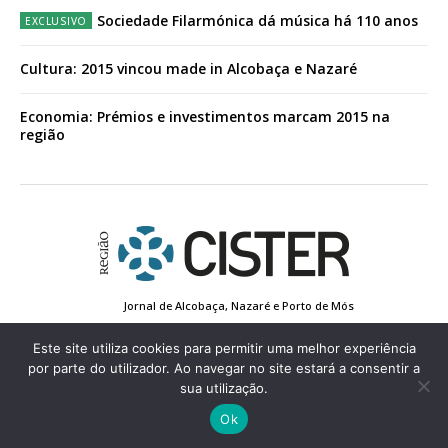
Sociedade Filarmónica dá música há 110 anos
Cultura: 2015 vincou made in Alcobaça e Nazaré
Economia: Prémios e investimentos marcam 2015 na
região
Jornal de Alcobaça, Nazaré e Porto de Mós
Estatuto Editorial
Contactos
Política de Privacidade
Conta de Registo
Edição Impressa
Este site utiliza cookies para permitir uma melhor experiência
por parte do utilizador. Ao navegar no site estará a consentir a
sua utilização.
© 2022 Região de Cister - Todos os direitos reservados.
Ok