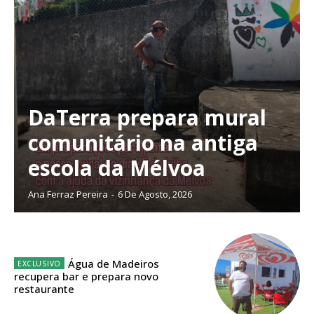
Planos de Assinatura
DaTerra prepara mural
comunitário na antiga
Faça-se assinante do Região de Cister e ajude-nos a manter este serviço
escola da Mélvoa
público!
Sendo assinante terá acesso a todos os conteúdos exclusivos e versões
Ana Ferraz Pereira
-
6 De Agosto, 2026
digitais.
Escolha o plano de assinatura desejado:
Água de Madeiros
recupera bar e prepara novo
restaurante
ASSINATURA