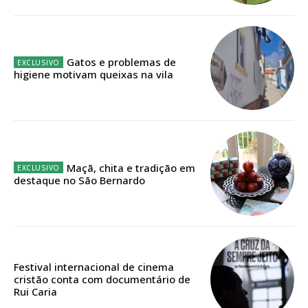
IMPRESSA
32
€
Gatos e problemas de
12 meses
higiene motivam queixas na vila
Edição em papel entregue à Quinta-feira em sua
casa
Acesso ao conteúdo online
Maçã, chita e tradição em
Acesso aos conteúdos Exclusivos para
destaque no São Bernardo
assinantes
Ofertas para assinatura anual
Escolha o plano
Festival internacional de cinema
cristão conta com documentário de
Rui Caria