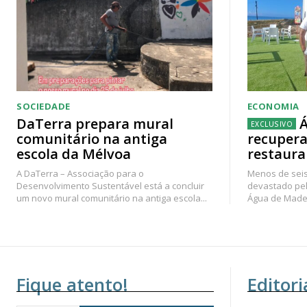
SOCIEDADE
ECONOMIA
DaTerra prepara mural
Á
comunitário na antiga
recupera
escola da Mélvoa
restaura
A DaTerra – Associação para o
Menos de seis
Desenvolvimento Sustentável está a concluir
devastado pel
um novo mural comunitário na antiga escola...
Água de Madei
Fique atento!
Editori