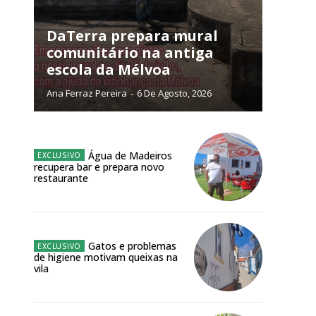
público!
DaTerra prepara mural
comunitário na antiga
escola da Mélvoa
Ana Ferraz Pereira
-
6 De Agosto, 2026
NATURA
L ANUAL
Água de Madeiros
recupera bar e prepara novo
6
€
restaurante
meses
Gatos e problemas
o online
de higiene motivam queixas na
vila
os Exclusivos para
atura anual