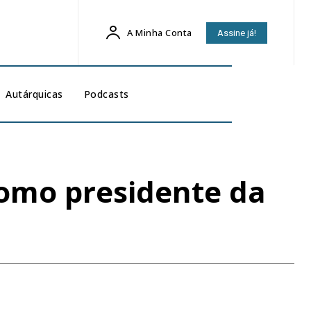
A Minha Conta
Assine já!
Autárquicas
Podcasts
omo presidente da