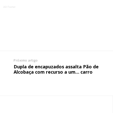
AD Footer
tura anual
Escolha
 o plano
Próximo artigo
Dupla de encapuzados assalta Pão de
Alcobaça com recurso a um… carro