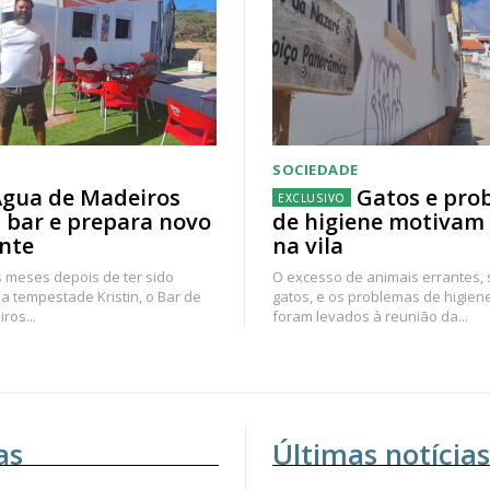
SOCIEDADE
gua de Madeiros
Gatos e pro
 bar e prepara novo
de higiene motivam
nte
na vila
 meses depois de ter sido
O excesso de animais errantes,
a tempestade Kristin, o Bar de
gatos, e os problemas de higien
ros...
foram levados à reunião da...
as
Últimas notícias