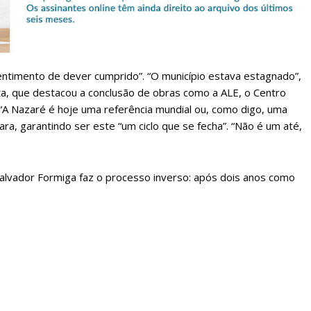
 assinante do Região de Cister e ajude-nos a manter este serviço 
Sendo assinante terá acesso a todos os conteúdos exclusivos e versões digitais.
Escolha o plano de assinatura desejado:
sentimento de dever cumprido”. “O município estava estagnado”,
a, que destacou a conclusão de obras como a ALE, o Centro
“A Nazaré é hoje uma referência mundial ou, como digo, uma
ra, garantindo ser este “um ciclo que se fecha”. “Não é um até,
ATURA
ASSI
ESSA
DIGITA
2
€
1
Salvador Formiga faz o processo inverso: após dois anos como
eses
12 
regue à Quinta-feira
Acesso ao conteúd
Acesso aos conteúd
 online
assinantes
os Exclusivos para
Ofertas para assin