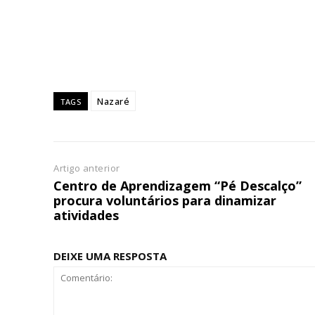
assinantes
Ofertas para assina
Escolha
Nazaré
TAGS
Artigo anterior
Centro de Aprendizagem “Pé Descalço”
procura voluntários para dinamizar
atividades
DEIXE UMA RESPOSTA