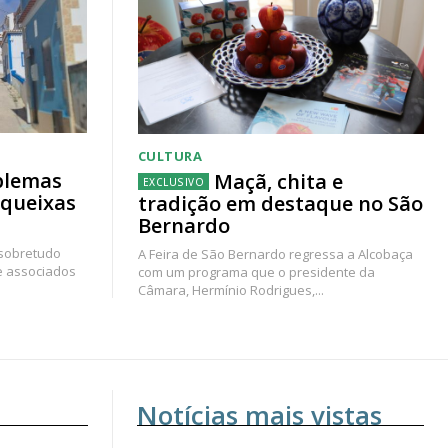
CULTURA
blemas
Maçã, chita e
 queixas
tradição em destaque no São
Bernardo
 sobretudo
A Feira de São Bernardo regressa a Alcobaça
e associados
com um programa que o presidente da
Câmara, Hermínio Rodrigues,...
Notícias mais vistas