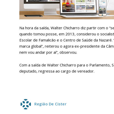
Faça-se
Na hora da saída, Walter Chicharro diz partir com o “
quando tomou posse, em 2013, considerou o socialist
Escolar de Famalicão e o Centro de Saúde da Nazaré. 
marca global”, reiterou o agora ex-presidente da Câma
ASSIN
IMPR
nem vou andar por aí”, observou.
3
Com a saída de Walter Chicharro para o Parlamento, 
deputado, regressa ao cargo de vereador.
12 m
Edição em papel ent
em sua casa
Acesso ao conteúdo
Região De Cister
Acesso aos conteúd