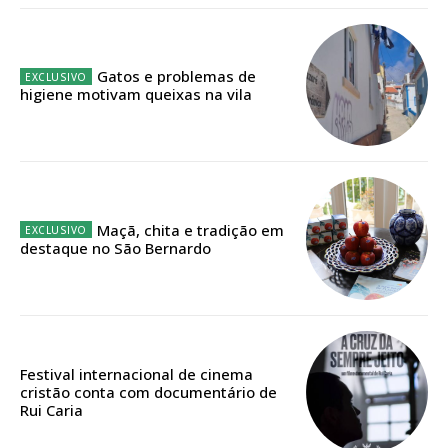
Acesso aos conteúdos Exclusivos para
assinantes
Ofertas para assinatura anual
Gatos e problemas de
higiene motivam queixas na vila
Escolha o plano
Maçã, chita e tradição em
ASSINATURA
destaque no São Bernardo
DIGITAL ANUAL
16
€
12 meses
Festival internacional de cinema
cristão conta com documentário de
Rui Caria
Acesso ao conteúdo online