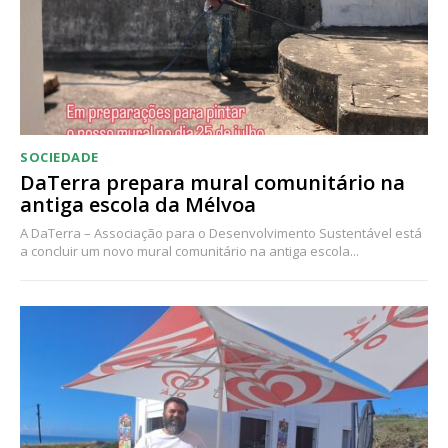
SOCIEDADE
DaTerra prepara mural comunitário na
antiga escola da Mélvoa
A DaTerra – Associação para o Desenvolvimento Sustentável está
a concluir um novo mural comunitário na antiga escola...