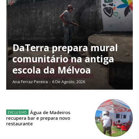
público!
Sendo assinante terá acesso a todos os conteúdos exclusivos e versões
digitais.
Escolha o plano de assinatura desejado:
DaTerra prepara mural
comunitário na antiga
ASSINATURA
escola da Mélvoa
IMPRESSA
32
€
Ana Ferraz Pereira
-
6 De Agosto, 2026
12 meses
Água de Madeiros
recupera bar e prepara novo
Edição em papel entregue à Quinta-feira em sua
restaurante
casa
Acesso ao conteúdo online