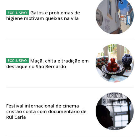
Acesso aos conteúdos Exclusivos para
assinantes
Gatos e problemas de
Ofertas para assinatura anual
higiene motivam queixas na vila
Escolha o plano
Maçã, chita e tradição em
destaque no São Bernardo
ASSINATURA
DIGITAL ANUAL
16
€
12 meses
Festival internacional de cinema
cristão conta com documentário de
Rui Caria
Acesso ao conteúdo online