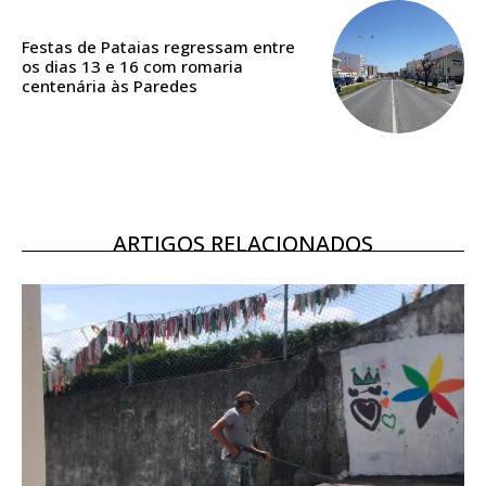
Acesso aos conteúdos Exclusivos para
assinantes
Festas de Pataias regressam entre
Ofertas para assinatura anual
os dias 13 e 16 com romaria
centenária às Paredes
Escolha o plano
ARTIGOS RELACIONADOS