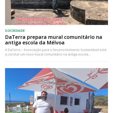
SOCIEDADE
DaTerra prepara mural comunitário na
antiga escola da Mélvoa
A DaTerra – Associação para o Desenvolvimento Sustentável está
a concluir um novo mural comunitário na antiga escola...