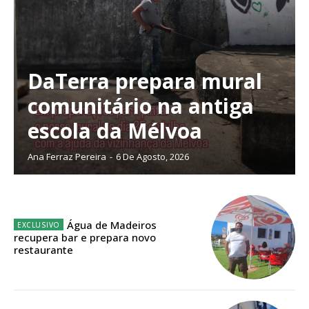
Sendo assinante terá acesso a todos os conteúdos exclusivos e versões
digitais.
Escolha o plano de assinatura desejado:
DaTerra prepara mural
comunitário na antiga
ASSINATURA
escola da Mélvoa
IMPRESSA
32
€
Ana Ferraz Pereira
-
6 De Agosto, 2026
12 meses
Água de Madeiros
recupera bar e prepara novo
restaurante
Edição em papel entregue à Quinta-feira em sua
casa
Acesso ao conteúdo online