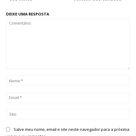
DEIXE UMA RESPOSTA
Comentário:
No
Ema
Sit
Salve meu nome, email e site neste navegador para a próxima