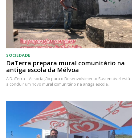
SOCIEDADE
DaTerra prepara mural comunitário na
antiga escola da Mélvoa
A DaTerra – Associação para o Desenvolvimento Sustentável está
a concluir um novo mural comunitário na antiga escola...