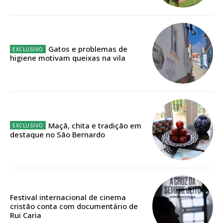
Acesso ao conteúdo online
Acesso aos conteúdos Exclusivos para
assinantes
Ofertas para assinatura anual
Gatos e problemas de
higiene motivam queixas na vila
Escolha o plano
ASSINATURA
Maçã, chita e tradição em
destaque no São Bernardo
DIGITAL ANUAL
16
€
12 meses
Festival internacional de cinema
cristão conta com documentário de
Rui Caria