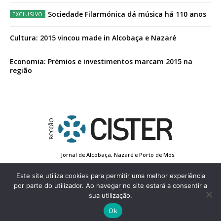
Sociedade Filarmónica dá música há 110 anos
Cultura: 2015 vincou made in Alcobaça e Nazaré
Economia: Prémios e investimentos marcam 2015 na
região
Jornal de Alcobaça, Nazaré e Porto de Mós
Estatuto Editorial
Contactos
Política de Privacidade
Conta de Registo
Edição Impressa
Este site utiliza cookies para permitir uma melhor experiência
por parte do utilizador. Ao navegar no site estará a consentir a
sua utilização.
© 2022 Região de Cister - Todos os direitos reservados.
Ok