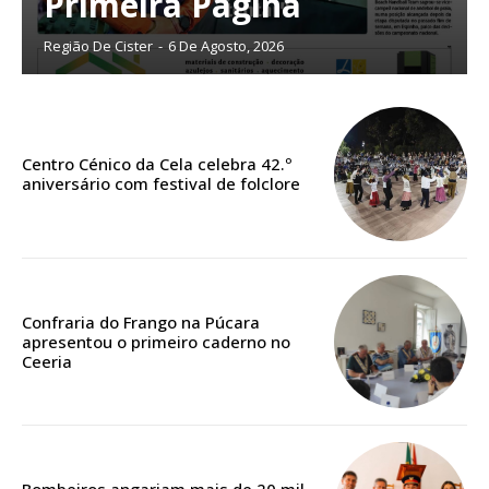
Primeira Página
Região De Cister
-
6 De Agosto, 2026
ASSINATURA
IMPRESSA
32
€
Centro Cénico da Cela celebra 42.º
aniversário com festival de folclore
12 meses
Edição em papel entregue à Quinta-feira em sua
casa
Confraria do Frango na Púcara
Acesso ao conteúdo online
apresentou o primeiro caderno no
Ceeria
Acesso aos conteúdos Exclusivos para
assinantes
Ofertas para assinatura anual
Escolha o plano