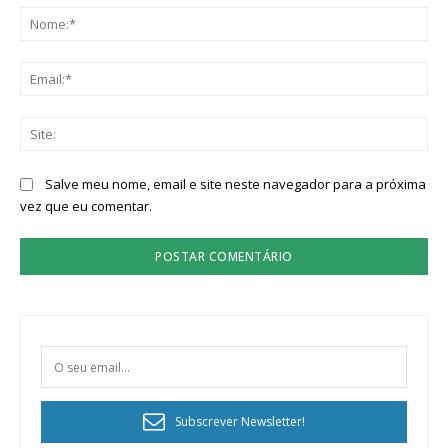
No
Ema
Sit
Salve meu nome, email e site neste navegador para a próxima
vez que eu comentar.
Subscrever Newsletter!