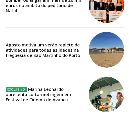
Bombeiros angariam mais de 20 mil
euros no âmbito do peditório de
Natal
ASSINATURA
DIGITAL ANUAL
16
€
Agosto motiva um verão repleto de
atividades para todas as idades na
freguesia de São Martinho do Porto
12 meses
Acesso ao conteúdo online
Marina Leonardo
apresenta curta-metragem em
Acesso aos conteúdos Exclusivos para
Festival de Cinema de Avanca
assinantes
Ofertas para assinatura anual
Escolha o plano