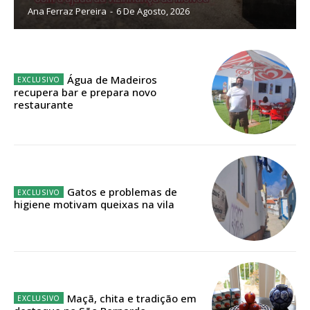
Ana Ferraz Pereira
-
6 De Agosto, 2026
Planos de Assinatura
Faça-se assinante do Região de Cister e ajude-nos a manter este serviço
público!
Água de Madeiros
recupera bar e prepara novo
Sendo assinante terá acesso a todos os conteúdos exclusivos e versões
restaurante
digitais.
Escolha o plano de assinatura desejado:
Gatos e problemas de
ASSINATURA
higiene motivam queixas na vila
IMPRESSA
32
€
12 meses
Maçã, chita e tradição em