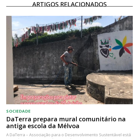
12 meses
ARTIGOS RELACIONADOS
Acesso ao conteúdo online
Acesso aos conteúdos Exclusivos para
assinantes
Ofertas para assinatura anual
Escolha o plano
SOCIEDADE
DaTerra prepara mural comunitário na
antiga escola da Mélvoa
A DaTerra – Associação para o Desenvolvimento Sustentável está