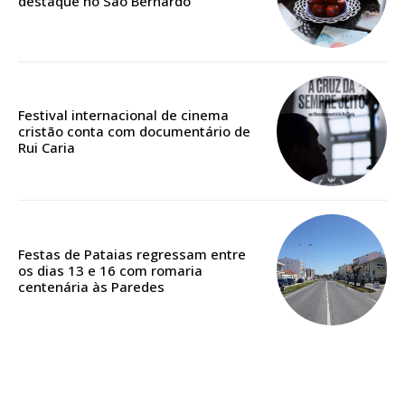
destaque no São Bernardo
Edição em papel entregue à Quinta-feira em sua
casa
Acesso ao conteúdo online
Acesso aos conteúdos Exclusivos para
Festival internacional de cinema
cristão conta com documentário de
assinantes
Rui Caria
Ofertas para assinatura anual
Escolha o plano
Festas de Pataias regressam entre
os dias 13 e 16 com romaria
centenária às Paredes
ASSINATURA
DIGITAL ANUAL
16
€