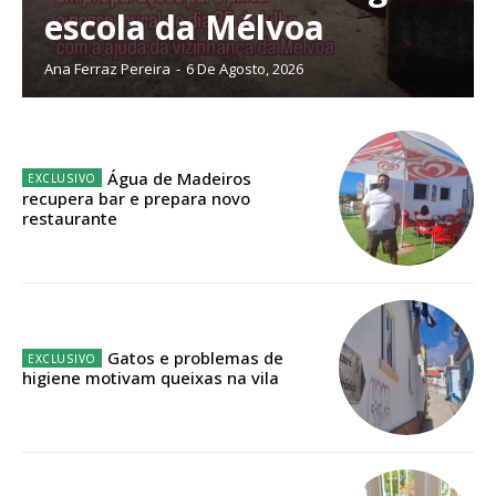
escola da Mélvoa
Ana Ferraz Pereira
-
6 De Agosto, 2026
ASSINATURA
IMPRESSA
32
€
Água de Madeiros
recupera bar e prepara novo
restaurante
12 meses
Edição em papel entregue à Quinta-feira em sua
casa
Gatos e problemas de
higiene motivam queixas na vila
Acesso ao conteúdo online
Acesso aos conteúdos Exclusivos para
assinantes
Ofertas para assinatura anual