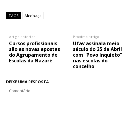
Alcobaça
TAGS
Artigo anterior
Próximo artigo
Cursos profissionais
Ufav assinala meio
são as novas apostas
século do 25 de Abril
do Agrupamento de
com “Povo Inquieto”
Escolas da Nazaré
nas escolas do
concelho
DEIXE UMA RESPOSTA