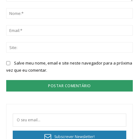
Comentário:
No
Ema
Sit
Salve meu nome, email e site neste navegador para a próxima
vez que eu comentar.
Subscrever Newsletter!