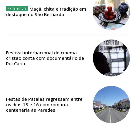
Escolha o plano
Maçã, chita e tradição em
destaque no São Bernardo
ASSINATURA
DIGITAL ANUAL
Festival internacional de cinema
16
€
cristão conta com documentário de
Rui Caria
12 meses
Festas de Pataias regressam entre
Acesso ao conteúdo online
os dias 13 e 16 com romaria
centenária às Paredes
Acesso aos conteúdos Exclusivos para
assinantes
Ofertas para assinatura anual