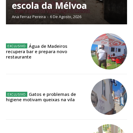
escola da Mélvoa
Ana Ferraz Pereira
-
6 De Agosto, 2026
ASSINATURA
IMPRESSA
32
€
Água de Madeiros
recupera bar e prepara novo
restaurante
12 meses
Edição em papel entregue à Quinta-feira em sua
casa
Gatos e problemas de
higiene motivam queixas na vila
Acesso ao conteúdo online
Acesso aos conteúdos Exclusivos para
assinantes
Ofertas para assinatura anual