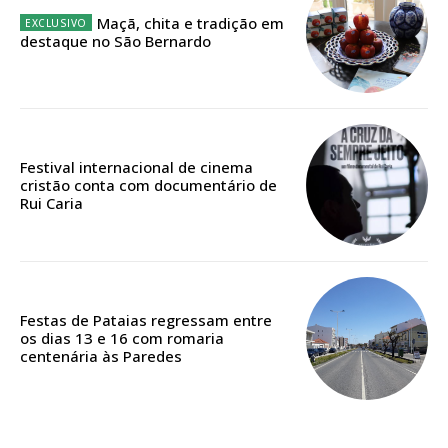
Maçã, chita e tradição em
Escolha o plano
destaque no São Bernardo
ASSINATURA
DIGITAL ANUAL
Festival internacional de cinema
16
€
cristão conta com documentário de
Rui Caria
12 meses
Festas de Pataias regressam entre
Acesso ao conteúdo online
os dias 13 e 16 com romaria
centenária às Paredes
Acesso aos conteúdos Exclusivos para
assinantes
Ofertas para assinatura anual