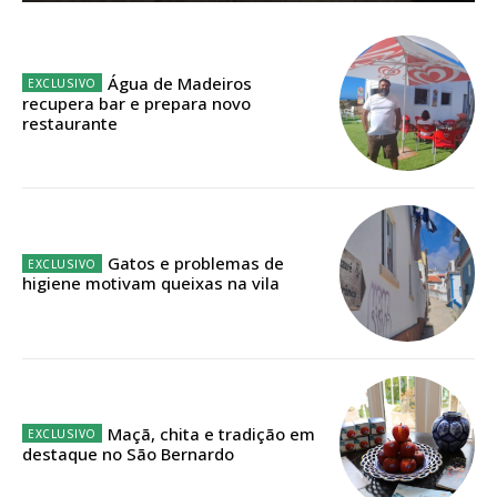
Planos de Assinatura
Faça-se assinante do Região de Cister e ajude-nos a manter este serviço
Água de Madeiros
público!
recupera bar e prepara novo
restaurante
Sendo assinante terá acesso a todos os conteúdos exclusivos e versões
digitais.
Escolha o plano de assinatura desejado:
Gatos e problemas de
higiene motivam queixas na vila
ASSINATURA
IMPRESSA
32
€
12 meses
Maçã, chita e tradição em
destaque no São Bernardo