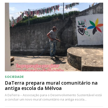
Acesso ao conteúdo online
Acesso aos conteúdos Exclusivos para
assinantes
Ofertas para assinatura anual
Escolha o plano
SOCIEDADE
DaTerra prepara mural comunitário na
antiga escola da Mélvoa
A DaTerra – Associação para o Desenvolvimento Sustentável está
a concluir um novo mural comunitário na antiga escola...