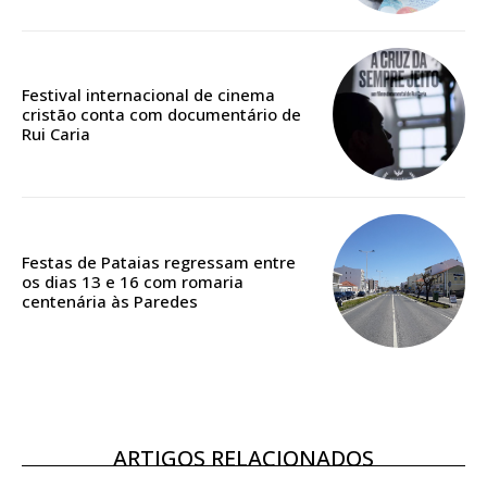
Edição em papel entregue à Quinta-feira em sua
casa
Acesso ao conteúdo online
Festival internacional de cinema
cristão conta com documentário de
Acesso aos conteúdos Exclusivos para
Rui Caria
assinantes
Ofertas para assinatura anual
Escolha o plano
Festas de Pataias regressam entre
os dias 13 e 16 com romaria
centenária às Paredes
ASSINATURA
DIGITAL ANUAL
16
€
ARTIGOS RELACIONADOS
12 meses