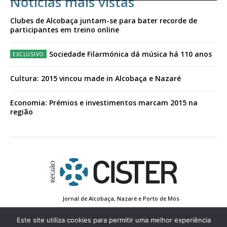
Notícias mais vistas
Clubes de Alcobaça juntam-se para bater recorde de
participantes em treino online
Sociedade Filarmónica dá música há 110 anos
Cultura: 2015 vincou made in Alcobaça e Nazaré
Economia: Prémios e investimentos marcam 2015 na
região
Jornal de Alcobaça, Nazaré e Porto de Mós
Estatuto Editorial
Contactos
Política de Privacidade
Conta de Registo
Edição Impressa
Este site utiliza cookies para permitir uma melhor experiência