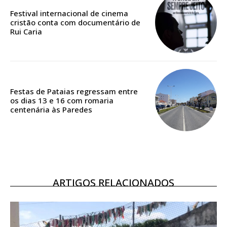
casa
Festival internacional de cinema
cristão conta com documentário de
Acesso ao conteúdo online
Rui Caria
Acesso aos conteúdos Exclusivos para
assinantes
Ofertas para assinatura anual
Escolha o plano
Festas de Pataias regressam entre
os dias 13 e 16 com romaria
centenária às Paredes
ASSINATURA
DIGITAL ANUAL
16
€
ARTIGOS RELACIONADOS
12 meses