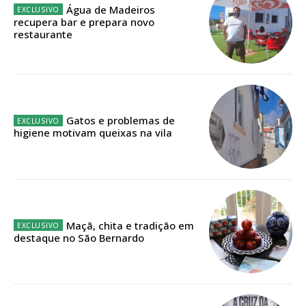
Água de Madeiros
recupera bar e prepara novo
Faça-se assinante do Região de Cister e ajude-nos a manter este serviço
restaurante
público!
Sendo assinante terá acesso a todos os conteúdos exclusivos e versões
digitais.
Escolha o plano de assinatura desejado:
Gatos e problemas de
higiene motivam queixas na vila
ASSINATURA
IMPRESSA
32
€
Maçã, chita e tradição em
destaque no São Bernardo
12 meses
Edição em papel entregue à Quinta-feira em sua