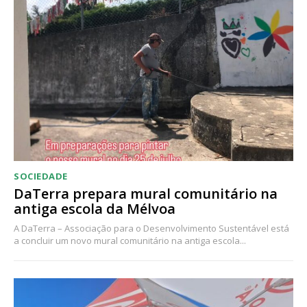
Acesso ao conteúdo online
Acesso aos conteúdos Exclusivos para
assinantes
Ofertas para assinatura anual
Escolha o plano
SOCIEDADE
DaTerra prepara mural comunitário na
antiga escola da Mélvoa
A DaTerra – Associação para o Desenvolvimento Sustentável está
a concluir um novo mural comunitário na antiga escola...