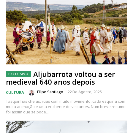
Aljubarrota voltou a ser
medieval 640 anos depois
Filipe Santiago
-
22 De Agosto, 2025
CULTURA
Tasquinhas cheias, ruas com muito movimento, cada esquina com
muita animação e uma enchente de visitantes. Num breve resumo:
foi assim que se pode...