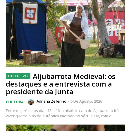
Aljubarrota Medieval: os
destaques e a entrevista com a
presidente da Junta
Adriana Zeferino
-
6 De Agosto, 2026
CULTURA
Entre os próximos dias 13 e 16, a histórica vila de Aljubarrota irá
viver quatro dias de autêntica imersão no século XIV, com a...