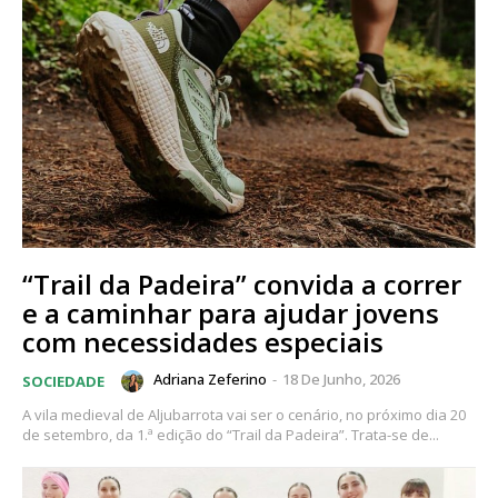
“Trail da Padeira” convida a correr
e a caminhar para ajudar jovens
com necessidades especiais
Adriana Zeferino
-
18 De Junho, 2026
SOCIEDADE
A vila medieval de Aljubarrota vai ser o cenário, no próximo dia 20
de setembro, da 1.ª edição do “Trail da Padeira”. Trata-se de...