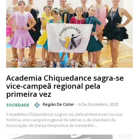
Academia Chiquedance sagra-se
vice-campeã regional pela
primeira vez
Região De Cister
-
6 De Dezembro, 2025
SOCIEDADE
A Academa Chiquedance sagrou-se, pela primeira vez na sua
história, vice-campeã regional de latinas e de standard da
Associação de Dança Desportiva de Santarém....