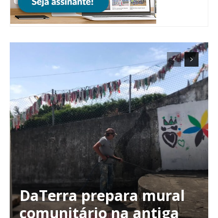
ASSINATURA
DIGITAL ANUAL
16
€
12 meses
Acesso ao conteúdo online
Acesso aos conteúdos Exclusivos para
assinantes
Ofertas para assinatura anual
Escolha o plano
DaTerra prepara mural
comunitário na antiga