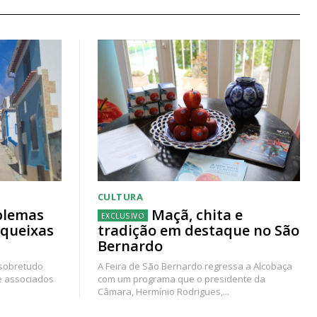
CULTURA
blemas
Maçã, chita e
 queixas
tradição em destaque no São
Bernardo
 sobretudo
A Feira de São Bernardo regressa a Alcobaça
e associados
com um programa que o presidente da
Câmara, Hermínio Rodrigues,...