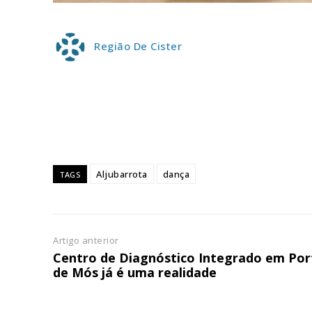
ASSIN
IMPR
Região De Cister
3
12 m
Edição em papel ent
em sua casa
Acesso ao conteúdo
Aljubarrota
dança
TAGS
Acesso aos conteúd
assinantes
Ofertas para assina
Artigo anterior
Centro de Diagnóstico Integrado em Por
Escolha
de Mós já é uma realidade