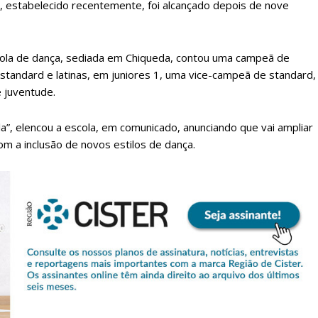
, estabelecido recentemente, foi alcançado depois de nove
 escola de dança, sediada em Chiqueda, contou uma campeã de
 standard e latinas, em juniores 1, uma vice-campeã de standard,
 juventude.
a”, elencou a escola, em comunicado, anunciando que vai ampliar
com a inclusão de novos estilos de dança.
lanos de Assinatu
 assinante do Região de Cister e ajude-nos a manter este serviço 
Sendo assinante terá acesso a todos os conteúdos exclusivos e versões digitais.
Escolha o plano de assinatura desejado: