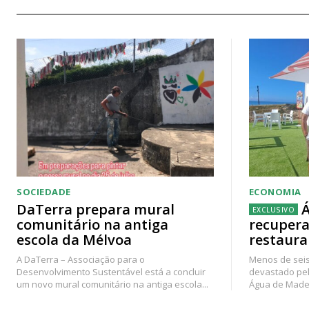
SOCIEDADE
ECONOMIA
DaTerra prepara mural
Á
comunitário na antiga
recupera
escola da Mélvoa
restaura
A DaTerra – Associação para o
Menos de seis
Desenvolvimento Sustentável está a concluir
devastado pel
um novo mural comunitário na antiga escola...
Água de Madei