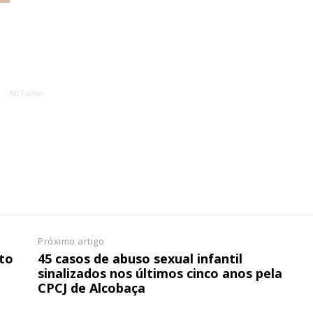
ATURA
ASSI
ESSA
DIGITA
2
€
1
AD Footer
eses
12 
regue à Quinta-feira
Acesso ao conteúd
Acesso aos conteúd
 online
assinantes
os Exclusivos para
Ofertas para assin
tura anual
Escolha
Próximo artigo
to
45 casos de abuso sexual infantil
 o plano
sinalizados nos últimos cinco anos pela
CPCJ de Alcobaça