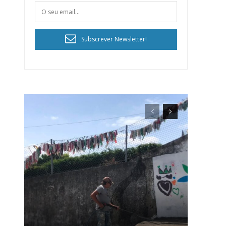
Subscrever Newsletter!
ra
público!