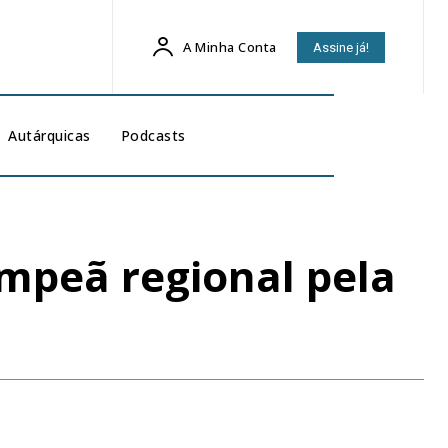
A Minha Conta
Assine já!
Autárquicas
Podcasts
mpeã regional pela