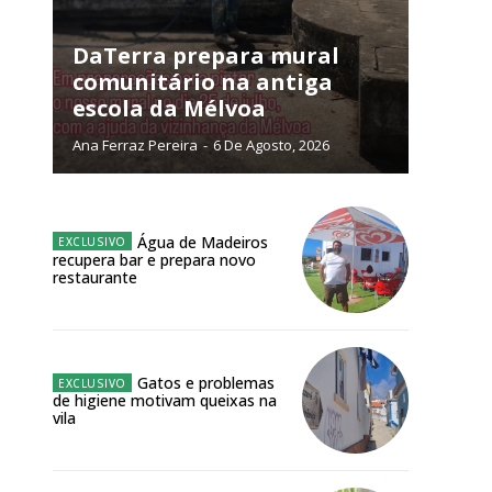
NATURA
L ANUAL
DaTerra prepara mural
comunitário na antiga
6
€
escola da Mélvoa
Ana Ferraz Pereira
-
6 De Agosto, 2026
meses
o online
Água de Madeiros
os Exclusivos para
recupera bar e prepara novo
restaurante
atura anual
 o plano
Gatos e problemas
de higiene motivam queixas na
vila