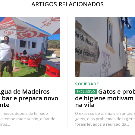
ARTIGOS RELACIONADOS
SOCIEDADE
gua de Madeiros
Gatos e pro
 bar e prepara novo
de higiene motivam
nte
na vila
 meses depois de ter sido
O excesso de animais errantes,
a tempestade Kristin, o Bar de
gatos, e os problemas de higien
ros...
foram levados à reunião da...