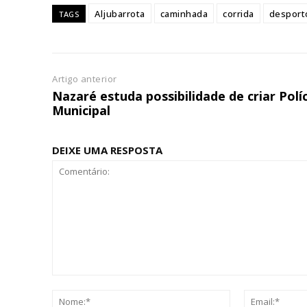
Aljubarrota
caminhada
corrida
desport
TAGS
Escolha
Artigo anterior
Nazaré estuda possibilidade de criar Polí
Municipal
DEIXE UMA RESPOSTA
Comentário:
Nome:*