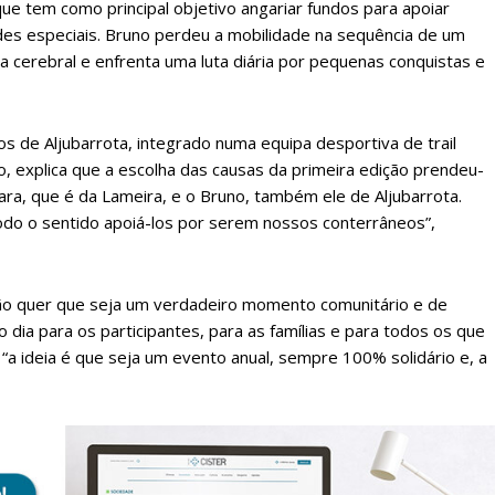
ue tem como principal objetivo angariar fundos para apoiar
des especiais. Bruno perdeu a mobilidade na sequência de um
a cerebral e enfrenta uma luta diária por pequenas conquistas e
s de Aljubarrota, integrado numa equipa desportiva de trail
o, explica que a escolha das causas da primeira edição prendeu-
ra, que é da Lameira, e o Bruno, também ele de Aljubarrota.
todo o sentido apoiá-los por serem nossos conterrâneos”,
ão quer que seja um verdadeiro momento comunitário e de
 dia para os participantes, para as famílias e para todos os que
“a ideia é que seja um evento anual, sempre 100% solidário e, a
lanos de Assinatu
 assinante do Região de Cister e ajude-nos a manter este serviço 
Sendo assinante terá acesso a todos os conteúdos exclusivos e versões digitais.