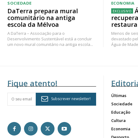
SOCIEDADE
ECONOMIA
DaTerra prepara mural
Á
comunitário na antiga
recupera
escola da Mélvoa
restaura
A DaTerra – Associação para o
Menos de seis
Desenvolvimento Sustentável está a concluir
devastado pel
um novo mural comunitário na antiga escola...
Água de Madei
Fique atento!
Editori
Últimas
Subscrever newsletter!
Sociedade
Educação
Cultura
Economia
Desporto