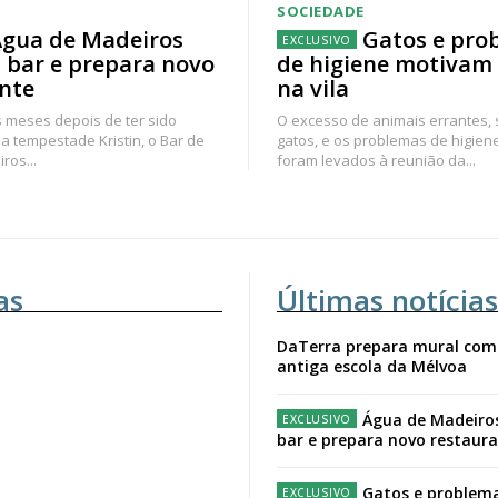
SOCIEDADE
gua de Madeiros
Gatos e pro
 bar e prepara novo
de higiene motivam
nte
na vila
 meses depois de ter sido
O excesso de animais errantes,
a tempestade Kristin, o Bar de
gatos, e os problemas de higien
ros...
foram levados à reunião da...
as
Últimas notícias
DaTerra prepara mural com
antiga escola da Mélvoa
Água de Madeiro
bar e prepara novo restaur
Gatos e problema