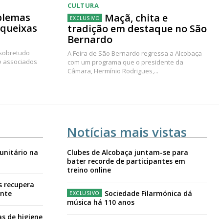
CULTURA
blemas
Maçã, chita e
 queixas
tradição em destaque no São
Bernardo
 sobretudo
A Feira de São Bernardo regressa a Alcobaça
e associados
com um programa que o presidente da
Câmara, Hermínio Rodrigues,...
Notícias mais vistas
unitário na
Clubes de Alcobaça juntam-se para
bater recorde de participantes em
treino online
s recupera
ante
Sociedade Filarmónica dá
música há 110 anos
s de higiene