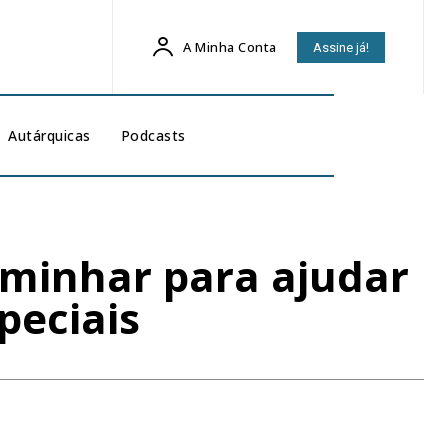
A Minha Conta
Assine já!
Autárquicas
Podcasts
caminhar para ajudar
peciais