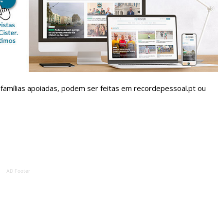
Escolha o plano de assinatura desejado:
ATURA
ASSI
ESSA
DIGITA
2
€
1
as famílias apoiadas, podem ser feitas em recordepessoal.pt ou
eses
12 
regue à Quinta-feira
Acesso ao conteúd
Acesso aos conteúd
 online
assinantes
AD Footer
os Exclusivos para
Ofertas para assin
tura anual
Escolha