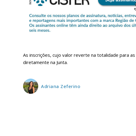
ASSIN
IMPR
3
As inscrições, cujo valor reverte na totalidade para 
diretamente na Junta.
12 m
Adriana Zeferino
Edição em papel ent
em sua casa
Acesso ao conteúdo
Acesso aos conteúd
assinantes
Ofertas para assina