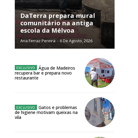
DaTerra prepara mural
comunitário na antiga
escola da Mélvoa
NATURA
L ANUAL
Ana Ferraz Pereira
-
6 De Agosto, 2026
6
€
Água de Madeiros
meses
recupera bar e prepara novo
restaurante
o online
os Exclusivos para
Gatos e problemas
atura anual
de higiene motivam queixas na
vila
 o plano