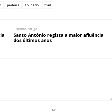
o
padeira
solidário
trail
 o plano
Próximo artigo
cia
Santo António regista a maior afluência
dos últimos anos
Email:*