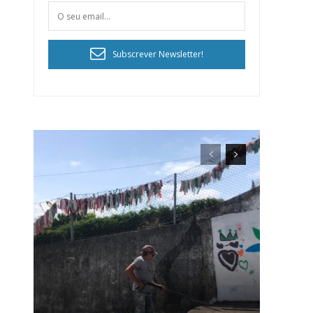
Subscrever Newsletter!
ra
público!