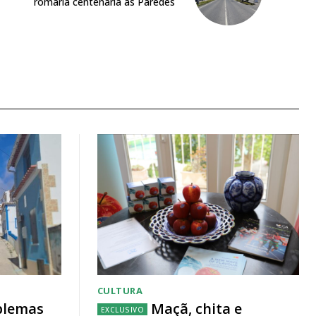
romaria centenária às Paredes
CULTURA
blemas
Maçã, chita e