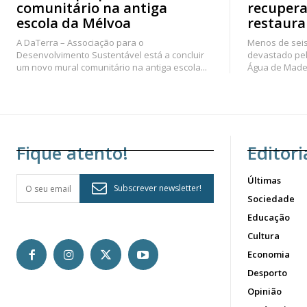
comunitário na antiga
recupera
escola da Mélvoa
restaura
A DaTerra – Associação para o
Menos de seis
Desenvolvimento Sustentável está a concluir
devastado pel
um novo mural comunitário na antiga escola...
Água de Madei
Fique atento!
Editori
Últimas
Subscrever newsletter!
Sociedade
Educação
Cultura
Economia
Desporto
Opinião