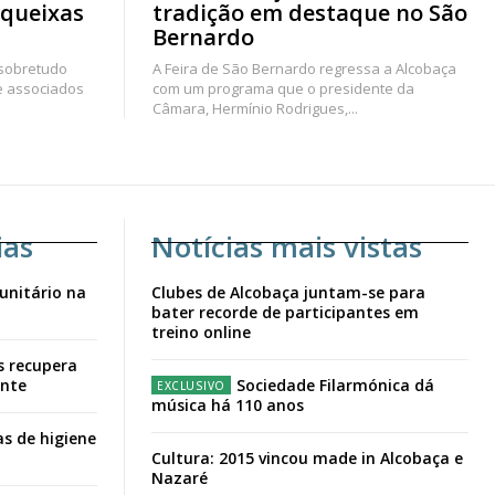
 queixas
tradição em destaque no São
Bernardo
 sobretudo
A Feira de São Bernardo regressa a Alcobaça
e associados
com um programa que o presidente da
Câmara, Hermínio Rodrigues,...
ias
Notícias mais vistas
unitário na
Clubes de Alcobaça juntam-se para
bater recorde de participantes em
treino online
s recupera
ante
Sociedade Filarmónica dá
música há 110 anos
s de higiene
Cultura: 2015 vincou made in Alcobaça e
Nazaré