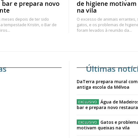
 bar e prepara novo
de higiene motivam
nte
na vila
 meses depois de ter sido
O excesso de animais errantes,
a tempestade Kristin, o Bar de
gatos, e os problemas de higien
ros...
foram levados à reunião da...
as
Últimas notíc
DaTerra prepara mural com
antiga escola da Mélvoa
Água de Madeiro
bar e prepara novo restaur
Gatos e problema
motivam queixas na vila