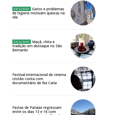
Gatos e problemas
de higiene motivam queixas na
vila
NATURA
L ANUAL
6
€
Maçã, chita e
tradição em destaque no São
Bernardo
meses
o online
os Exclusivos para
Festival internacional de cinema
cristão conta com
documentário de Rui Caria
atura anual
 o plano
Festas de Pataias regressam
entre os dias 13 e 16 com