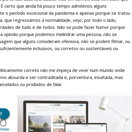
e. É certo que ainda há pouco tempo admitimos alguns
te o período excecional da pandemia e apenas porque se tratou
a, que regressámos à normalidade, vejo, por todo o lado,
berdades de tudo e de todos. Não se pode fazer humor porque
a opinião porque podemos melindrar uma pessoa, não se
uagem que alguns consideram ofensiva, não se podem filmar, ou
suficientemente inclusivos, ou corretos ou sustentáveis ou
oliticamente correto não me impeça de viver num mundo onde
smo absurda e ser contraditada e, porventura, insultada, mas
celados ou proibidos de falar.
lanos de Assinatu
 assinante do Região de Cister e ajude-nos a manter este serviço 
Sendo assinante terá acesso a todos os conteúdos exclusivos e versões digitais.
Escolha o plano de assinatura desejado: