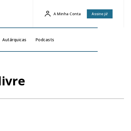
A Minha Conta
Assine já!
Autárquicas
Podcasts
ivre