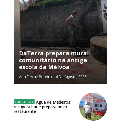
DaTerra prepara mural
comunitário na antiga
escola da Mélvoa
Ana Ferraz Pereira
-
6 De Agosto, 2026
ra
Água de Madeiros
recupera bar e prepara novo
restaurante
público!