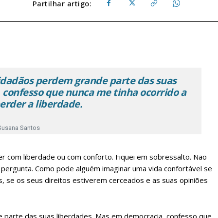
Partilhar artigo:
 cidadãos perdem grande parte das suas
 confesso que nunca me tinha ocorrido a
perder a liberdade.
Susana Santos
r com liberdade ou com conforto. Fiquei em sobressalto. Não
 pergunta. Como pode alguém imaginar uma vida confortável se
es, se os seus direitos estiverem cerceados e as suas opiniões
e parte das suas liberdades. Mas em democracia, confesso que