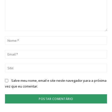
Comentário:
No
Ema
Sit
Salve meu nome, email e site neste navegador para a próxima
vez que eu comentar.