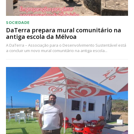
SOCIEDADE
DaTerra prepara mural comunitário na
antiga escola da Mélvoa
A DaTerra – Associação para o Desenvolvimento Sustentável está
a concluir um novo mural comunitário na antiga escola...