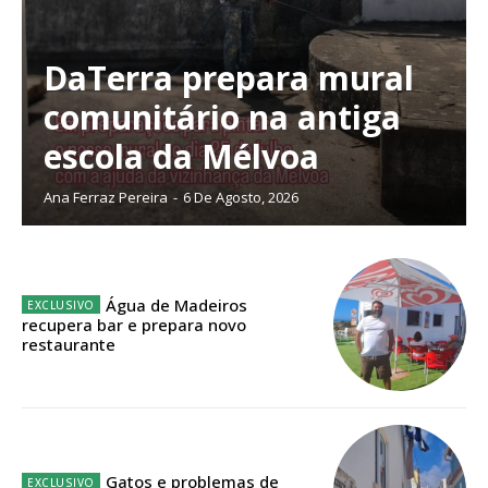
Sendo assinante terá acesso a todos os conteúdos exclusivos e versões
digitais.
Escolha o plano de assinatura desejado:
DaTerra prepara mural
comunitário na antiga
escola da Mélvoa
ASSINATURA
IMPRESSA
Ana Ferraz Pereira
-
6 De Agosto, 2026
32
€
12 meses
Água de Madeiros
recupera bar e prepara novo
restaurante
Edição em papel entregue à Quinta-feira em sua
casa
Acesso ao conteúdo online
Acesso aos conteúdos Exclusivos para
Gatos e problemas de