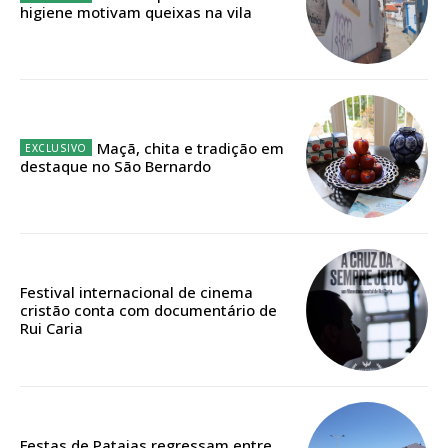
assinantes
higiene motivam queixas na vila
Ofertas para assinatura anual
Escolha o plano
Maçã, chita e tradição em
destaque no São Bernardo
ASSINATURA
DIGITAL ANUAL
16
€
Festival internacional de cinema
cristão conta com documentário de
12 meses
Rui Caria
Acesso ao conteúdo online
Acesso aos conteúdos Exclusivos para
Festas de Pataias regressam entre
assinantes