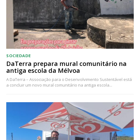
SOCIEDADE
DaTerra prepara mural comunitário na
antiga escola da Mélvoa
A DaTerra – Associação para o Desenvolvimento Sustentável está
a concluir um novo mural comunitário na antiga escola...