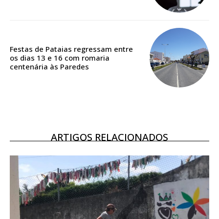
ASSINATURA
DIGITAL ANUAL
16
€
Festas de Pataias regressam entre
os dias 13 e 16 com romaria
centenária às Paredes
12 meses
Acesso ao conteúdo online
Acesso aos conteúdos Exclusivos para
assinantes
ARTIGOS RELACIONADOS
Ofertas para assinatura anual
Escolha o plano