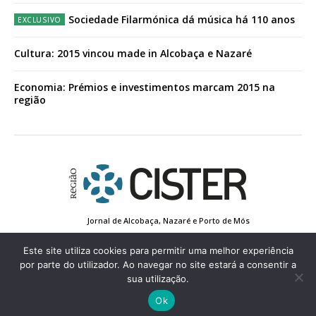
Sociedade Filarmónica dá música há 110 anos
Cultura: 2015 vincou made in Alcobaça e Nazaré
Economia: Prémios e investimentos marcam 2015 na
região
Jornal de Alcobaça, Nazaré e Porto de Mós
Estatuto Editorial
Contactos
Política de Privacidade
Conta de Registo
Edição Impressa
Este site utiliza cookies para permitir uma melhor experiência
por parte do utilizador. Ao navegar no site estará a consentir a
sua utilização.
© 2022 Região de Cister - Todos os direitos reservados.
Ok