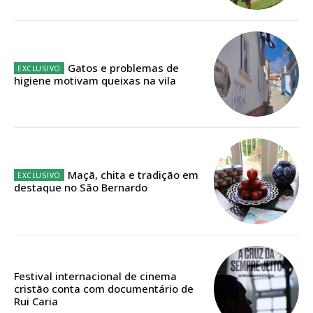
IMPRESSA
32
€
12 meses
Gatos e problemas de
higiene motivam queixas na vila
Edição em papel entregue à Quinta-feira em sua
casa
Acesso ao conteúdo online
Maçã, chita e tradição em
Acesso aos conteúdos Exclusivos para
destaque no São Bernardo
assinantes
Ofertas para assinatura anual
Escolha o plano
Festival internacional de cinema
cristão conta com documentário de
Rui Caria