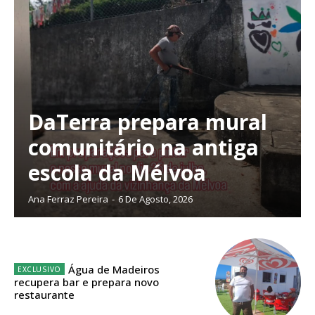
Planos de Assinatura
DaTerra prepara mural
comunitário na antiga
Faça-se assinante do Região de Cister e ajude-nos a manter este serviço
escola da Mélvoa
público!
Sendo assinante terá acesso a todos os conteúdos exclusivos e versões
Ana Ferraz Pereira
-
6 De Agosto, 2026
digitais.
Escolha o plano de assinatura desejado:
Água de Madeiros
recupera bar e prepara novo
restaurante
ASSINATURA