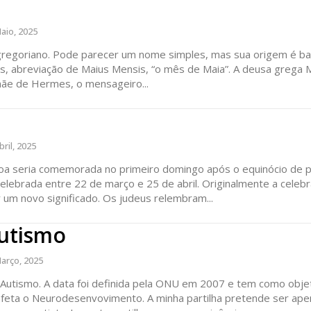
eses
12 
aio, 2025
regue à Quinta-feira
Acesso ao conteúd
 gregoriano. Pode parecer um nome simples, mas sua origem é b
Acesso aos conteúd
s, abreviação de Maius Mensis, “o mês de Maia”. A deusa grega 
 online
assinantes
 mãe de Hermes, o mensageiro...
os Exclusivos para
Ofertas para assin
tura anual
Escolha
bril, 2025
áscoa seria comemorada no primeiro domingo após o equinócio de 
 o plano
celebrada entre 22 de março e 25 de abril. Originalmente a celebr
iniciada pelos judeus; mas com o cristianismo passou a ter um novo significado. Os judeus relembram...
autismo
arço, 2025
 tem como objetivo
A minha partilha pretende ser apenas pessoal;