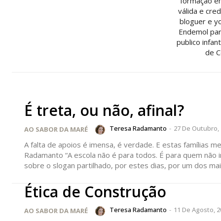
formação em
válida e cred
bloguer e y
Endemol para
publico infa
de C
É treta, ou não, afinal?
Teresa Radamanto
-
27 De Outubro,
AO SABOR DA MARÉ
A falta de apoios é imensa, é verdade. E estas famílias
Radamanto “A escola não é para todos. É para quem não incomoda, é para os normais (…) A inclusão é uma treta”. Importa refletir
sobre o slogan partilhado, por estes dias, por um dos mai
Ética de Construção
Teresa Radamanto
-
11 De Agosto, 2
AO SABOR DA MARÉ