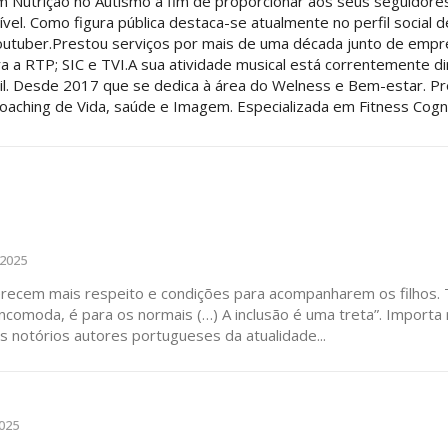
 Nutrição no Autismo a fim de proporcionar aos seus seguidore
ível. Como figura pública destaca-se atualmente no perfil social d
outuber.Prestou serviços por mais de uma década junto de emp
 a RTP; SIC e TVI.A sua atividade musical está correntemente d
ntil. Desde 2017 que se dedica à área do Welness e Bem-estar. Pr
oaching de Vida, saúde e Imagem. Especializada em Fitness Cogni
 2025
 merecem mais respeito e condições para acompanharem os filhos.
s notórios autores portugueses da atualidade...
025