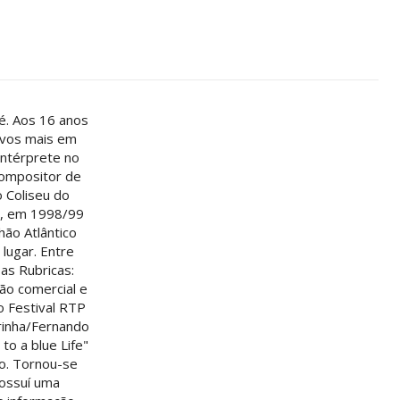
ré. Aos 16 anos
sivos mais em
intérprete no
compositor de
o Coliseu do
as, em 1998/99
hão Atlântico
lugar. Entre
as Rubricas:
ão comercial e
o Festival RTP
rinha/Fernando
to a blue Life"
o. Tornou-se
Possuí uma