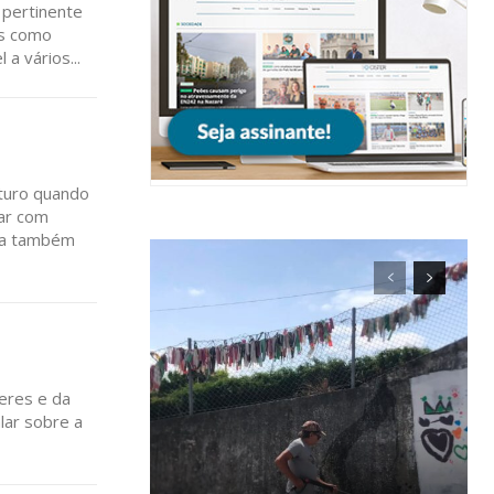
 pertinente
as como
a vários...
ra
uturo quando
público!
NATURA
L ANUAL
eres e da
lar sobre a
6
€