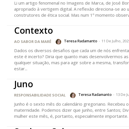
Li um artigo fenomenal no Imagens de Marca, de José Bor
apropriado à vertigem digital. A reflexão direciona-se a
construtores de ética social. Mas num 1º momento observa
Contexto
P
Teresa Radamanto
-
11 De Julho, 202
AO SABOR DA MARÉ
Dados os diversos desafios que cada um de nós enfrenta
Faça-se
este é incerto? Diria que quanto mais desenvolvermos as nossas habilidades, mais preparados estaremos, não só para lidar com
qualquer situação, mas para agir sobre a mesma, transformando-a num futur
estar...
Juno
Teresa Radamanto
-
13 De J
RESPONSABILIDADE SOCIAL
ASSIN
IMPR
Junho é o sexto mês do calendário gregoriano. Recebeu
maternidade. Podemos dizer que junho, entre Santos; Dive
3
mulher este mês, é, portanto, especialmente importante. 