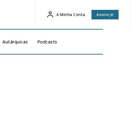
A Minha Conta
Assine já!
Autárquicas
Podcasts