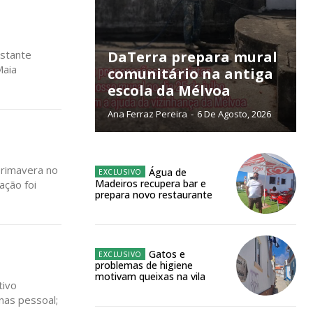
meses
o online
astante
DaTerra prepara mural
os Exclusivos para
Maia
comunitário na antiga
escola da Mélvoa
atura anual
Ana Ferraz Pereira
-
6 De Agosto, 2026
 o plano
primavera no
Água de
Madeiros recupera bar e
ação foi
prepara novo restaurante
Gatos e
problemas de higiene
motivam queixas na vila