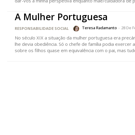
dar-vos a minha perspetiva enquanto mãe/cuidadora de pe
A Mulher Portuguesa
Teresa Radamanto
-
28 De F
RESPONSABILIDADE SOCIAL
No século XIX a situação da mulher portuguesa era precár
lhe devia obediência. Só o chefe de família podia exercer autoridade sobre os filhos. O Código Civil de 1867 concede à mãe o poder
sobre os filhos quase em equivalência com o pai, mas tudo