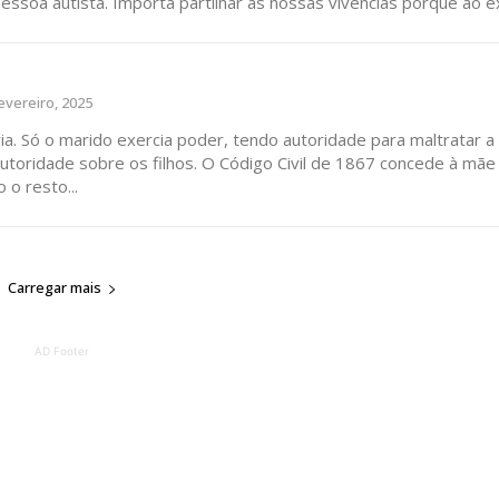
ssoa autista. Importa partilhar as nossas vivências porque ao e
evereiro, 2025
ia. Só o marido exercia poder, tendo autoridade para maltratar a
 o resto...
Carregar mais
AD Footer