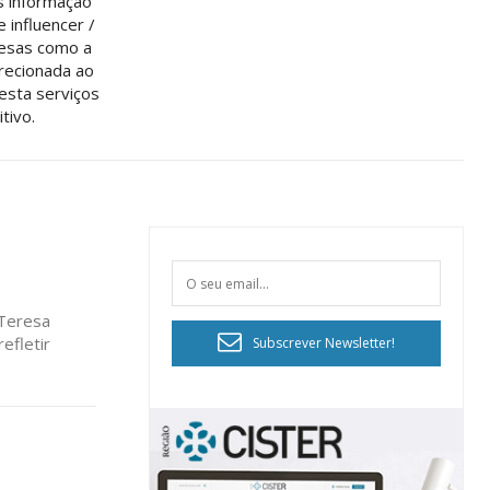
s informação
e influencer /
resas como a
irecionada ao
esta serviços
tivo.
 Teresa
Subscrever Newsletter!