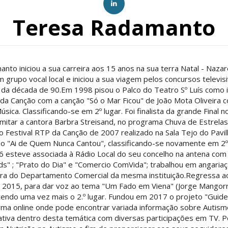
Teresa Radamanto
to iniciou a sua carreira aos 15 anos na sua terra Natal - Naza
 grupo vocal local e iniciou a sua viagem pelos concursos televi
l da década de 90.Em 1998 pisou o Palco do Teatro Sº Luís como 
 da Canção com a canção "Só o Mar Ficou" de João Mota Oliveira 
sica. Classificando-se em 2º lugar. Foi finalista da grande Final n
imitar a cantora Barbra Streisand, no programa Chuva de Estrel
no Festival RTP da Canção de 2007 realizado na Sala Tejo do Pavil
o "Ai de Quem Nunca Cantou", classificando-se novamente em 2º 
 esteve associada à Rádio Local do seu concelho na antena com 
ds" ; "Prato do Dia" e "Comercio ComVida"; trabalhou em angariaç
ra do Departamento Comercial da mesma instituição.Regressa a
 2015, para dar voz ao tema "Um Fado em Viena" (Jorge Mangor
endo uma vez mais o 2.º lugar. Fundou em 2017 o projeto "Guide 
rma online onde pode encontrar variada informação sobre Autism
tiva dentro desta temática com diversas participações em TV. 