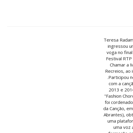
Teresa Radaman
ingressou um
voga no fina
Festival RTP
Chamar a Mú
Recreios, ao 
.Participou 
com a cançã
2013 e 2016
"Fashion Chor
foi cordenado
da Canção, em
Abrantes), obt
uma platafo
uma voz a