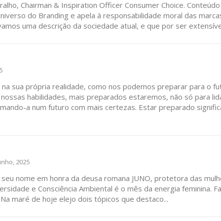
ralho, Chairman & Inspiration Officer Consumer Choice. Conteúdo
o universo do Branding e apela à responsabilidade moral das marc
mos uma descrição da sociedade atual, e que por ser extensível 
lanos de Assinatu
5
 na sua própria realidade, como nos podemos preparar para o f
 assinante do Região de Cister e ajude-nos a manter este serviço 
o com mais certezas. Estar preparado significa também
Sendo assinante terá acesso a todos os conteúdos exclusivos e versões digitais.
Escolha o plano de assinatura desejado:
unho, 2025
ATURA
ASSI
ESSA
DIGITA
 o seu nome em honra da deusa romana JUNO, protetora das mulh
rsidade e Consciência Ambiental é o mês da energia feminina. Fa
2
€
1
Na maré de hoje elejo dois tópicos que destaco...