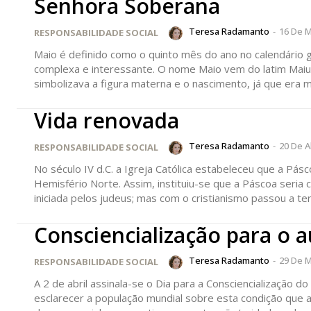
Senhora Soberana
12 m
Teresa Radamanto
-
16 De M
RESPONSABILIDADE SOCIAL
Edição em papel ent
Maio é definido como o quinto mês do ano no calendário
em sua casa
complexa e interessante. O nome Maio vem do latim Maiu
Acesso ao conteúdo
simbolizava a figura materna e o nascimento, já que era
Acesso aos conteúd
assinantes
Vida renovada
Ofertas para assina
Teresa Radamanto
-
20 De A
RESPONSABILIDADE SOCIAL
No século IV d.C. a Igreja Católica estabeleceu que a P
Escolha
Hemisfério Norte. Assim, instituiu-se que a Páscoa seria 
Consciencialização para o 
Teresa Radamanto
-
29 De M
RESPONSABILIDADE SOCIAL
A 2 de abril assinala-se o Dia para a Consciencialização do Autismo. A data foi definida pela ONU em 2007 e
esclarecer a população mundial sobre esta condição que afeta o Neurodesenvovimento. 