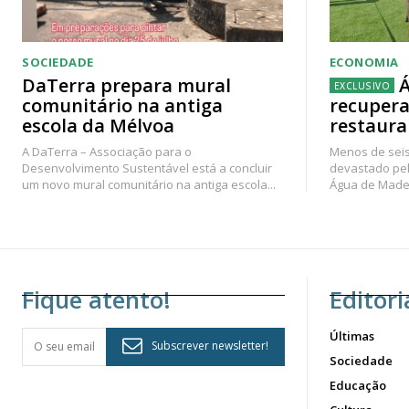
SOCIEDADE
ECONOMIA
DaTerra prepara mural
Á
comunitário na antiga
recupera
escola da Mélvoa
restaura
A DaTerra – Associação para o
Menos de seis
Desenvolvimento Sustentável está a concluir
devastado pel
um novo mural comunitário na antiga escola...
Água de Madei
Fique atento!
Editori
Últimas
Subscrever newsletter!
Sociedade
Educação