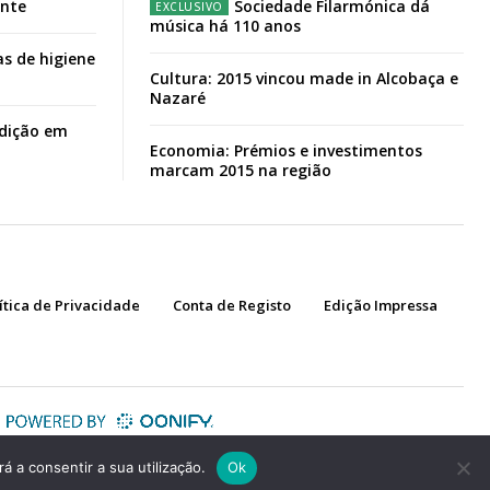
ante
Sociedade Filarmónica dá
música há 110 anos
s de higiene
Cultura: 2015 vincou made in Alcobaça e
Nazaré
adição em
Economia: Prémios e investimentos
marcam 2015 na região
ítica de Privacidade
Conta de Registo
Edição Impressa
á a consentir a sua utilização.
Ok