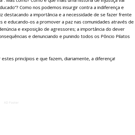
ça”. Mas como? Como é que mais uma história de injustiça vai
ducado”? Como nos podemos insurgir contra a indiferença e
Sendo assinante terá acesso a todos os conteúdos exclusivos e versões digitais.
Escolha o plano de assinatura desejado:
iz destacando a importância e a necessidade de se fazer frente
eis e educando-os a promover a paz nas comunidades através de
denúncia e exposição de agressores; a importância do dever
onsequências e denunciando e punindo todos os Pôncio Pilatos
ATURA
ASSI
ESSA
DIGITA
2
€
1
estes princípios e que fazem, diariamente, a diferença!
eses
12 
regue à Quinta-feira
Acesso ao conteúd
Acesso aos conteúd
AD Footer
 online
assinantes
os Exclusivos para
Ofertas para assin
tura anual