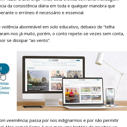
ncia da consistência diária em toda e qualquer manobra que
erante o erróneo é necessário e essencial.
violência abominável em solo educativo, debaixo de “telha
inaram-nos já muito, porém, o conto repete-se vezes sem conta,
r se dissipar “ao vento”.
lanos de Assinatu
com veemência; passa por nos indignarmos e por não permitir
 assinante do Região de Cister e ajude-nos a manter este serviço 