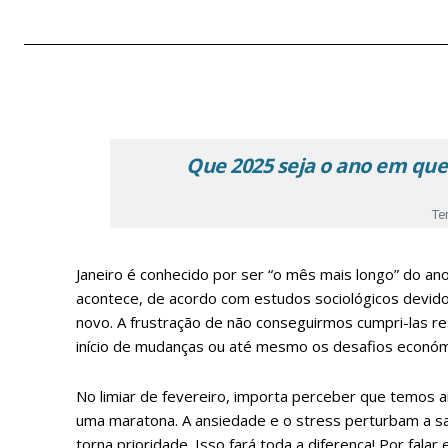
Que 2025 seja o ano em que
Te
Janeiro é conhecido por ser “o mês mais longo” do a
acontece, de acordo com estudos sociológicos devido
novo. A frustração de não conseguirmos cumpri-las r
início de mudanças ou até mesmo os desafios económ
No limiar de fevereiro, importa perceber que temos a
uma maratona. A ansiedade e o stress perturbam a s
torna prioridade. Isso fará toda a diferença! Por fal