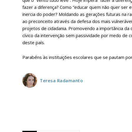
que o “vento tudo leve”. Hoje impera “fazer a diferen
fazer a diferença? Como “educar quem não quer ser e
inercia do poder? Moldando as gerações futuras na ra
ao preconceito através da defesa dos mais vulneráv
projetos de cidadania. Promovendo a importância da 
cívico da intervenção sem passividade por medo de c
ASSIN
deste país.
IMPR
3
Parabéns às instituições escolares que se pautam por 
12 m
Teresa Radamanto
Edição em papel ent
em sua casa
Acesso ao conteúdo
Acesso aos conteúd
assinantes
Ofertas para assina