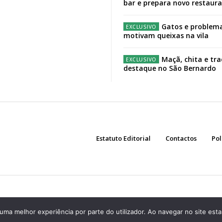
bar e prepara novo restaur
Gatos e problema
motivam queixas na vila
Maçã, chita e tr
destaque no São Bernardo
Estatuto Editorial
Contactos
Pol
r uma melhor experiência por parte do utilizador. Ao navegar no site estar
Assine já!
Aceda ao conteúdo premium do Região de Cister!