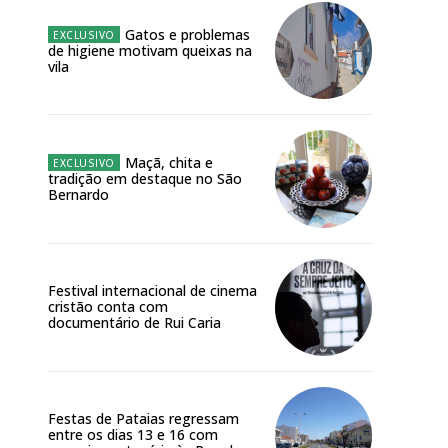
Gatos e problemas
de higiene motivam queixas na
vila
NATURA
L ANUAL
Maçã, chita e
tradição em destaque no São
6
€
Bernardo
meses
Festival internacional de cinema
cristão conta com
o online
documentário de Rui Caria
os Exclusivos para
atura anual
Festas de Pataias regressam
entre os dias 13 e 16 com