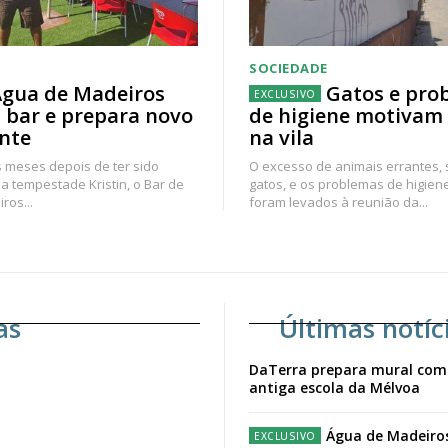
SOCIEDADE
gua de Madeiros
Gatos e pro
 bar e prepara novo
de higiene motivam
nte
na vila
 meses depois de ter sido
O excesso de animais errantes,
a tempestade Kristin, o Bar de
gatos, e os problemas de higien
ros...
foram levados à reunião da...
as
Últimas notíc
DaTerra prepara mural com
antiga escola da Mélvoa
Água de Madeiro