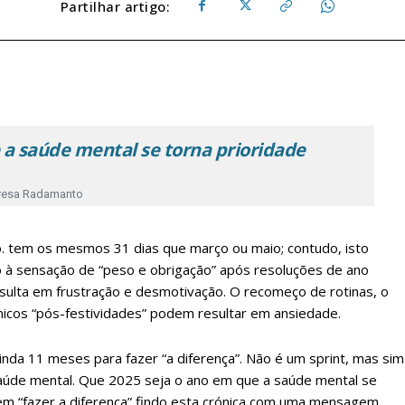
Partilhar artigo:
 a saúde mental se torna prioridade
resa Radamanto
no. tem os mesmos 31 dias que março ou maio; contudo, isto
 à sensação de “peso e obrigação” após resoluções de ano
esulta em frustração e desmotivação. O recomeço de rotinas, o
icos “pós-festividades” podem resultar em ansiedade.
inda 11 meses para fazer “a diferença”. Não é um sprint, mas sim
aúde mental. Que 2025 seja o ano em que a saúde mental se
ar em “fazer a diferença” findo esta crónica com uma mensagem