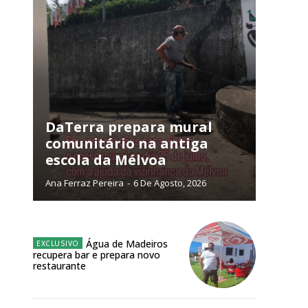
DaTerra prepara mural
comunitário na antiga
escola da Mélvoa
Ana Ferraz Pereira
-
6 De Agosto, 2026
Água de Madeiros
ra
recupera bar e prepara novo
restaurante
público!