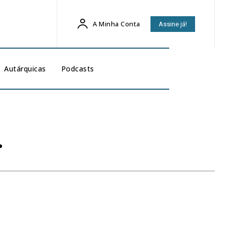
A Minha Conta
Assine já!
Autárquicas
Podcasts
…
5