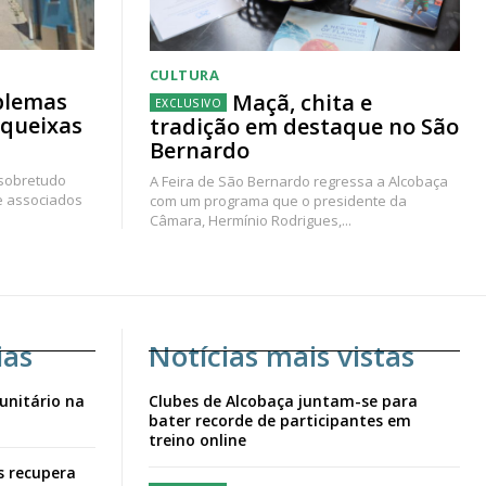
CULTURA
blemas
Maçã, chita e
 queixas
tradição em destaque no São
Bernardo
 sobretudo
A Feira de São Bernardo regressa a Alcobaça
e associados
com um programa que o presidente da
Câmara, Hermínio Rodrigues,...
ias
Notícias mais vistas
unitário na
Clubes de Alcobaça juntam-se para
bater recorde de participantes em
treino online
s recupera