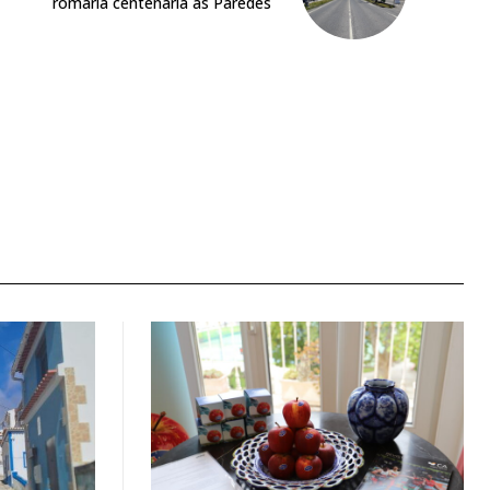
romaria centenária às Paredes
 o plano