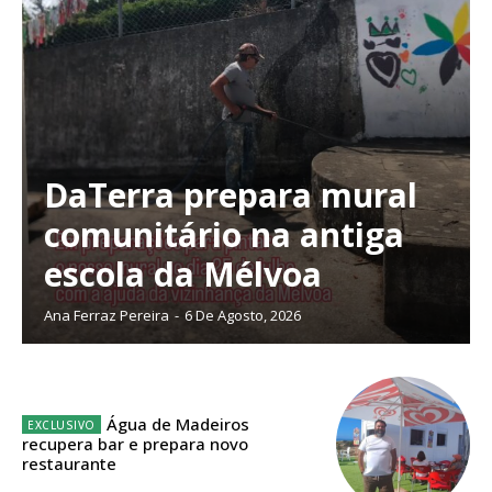
Planos de Assinatura
DaTerra prepara mural
comunitário na antiga
Faça-se assinante do Região de Cister e ajude-nos a manter este serviço
escola da Mélvoa
público!
Sendo assinante terá acesso a todos os conteúdos exclusivos e versões
Ana Ferraz Pereira
-
6 De Agosto, 2026
digitais.
Escolha o plano de assinatura desejado:
Água de Madeiros
recupera bar e prepara novo
restaurante
ASSINATURA