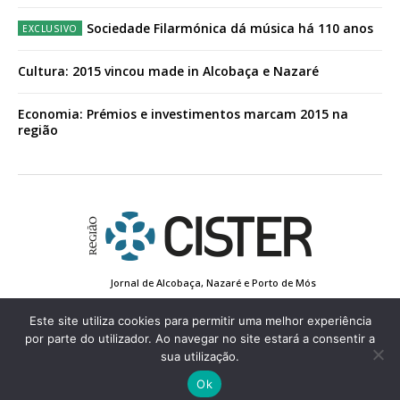
Sociedade Filarmónica dá música há 110 anos
Cultura: 2015 vincou made in Alcobaça e Nazaré
Economia: Prémios e investimentos marcam 2015 na
região
Jornal de Alcobaça, Nazaré e Porto de Mós
Estatuto Editorial
Contactos
Política de Privacidade
Conta de Registo
Edição Impressa
Este site utiliza cookies para permitir uma melhor experiência
por parte do utilizador. Ao navegar no site estará a consentir a
sua utilização.
© 2022 Região de Cister - Todos os direitos reservados.
Ok