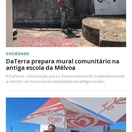
SOCIEDADE
DaTerra prepara mural comunitário na
antiga escola da Mélvoa
A DaTerra – Associação para o Desenvolvimento Sustentável está
a concluir um novo mural comunitário na antiga escola...