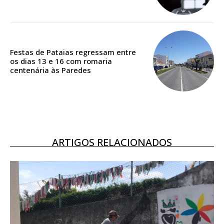
ASSINATURA
DIGITAL ANUAL
16
€
Festas de Pataias regressam entre
os dias 13 e 16 com romaria
centenária às Paredes
12 meses
Acesso ao conteúdo online
Acesso aos conteúdos Exclusivos para
assinantes
ARTIGOS RELACIONADOS
Ofertas para assinatura anual
Escolha o plano