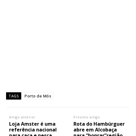
Porto de Mós
TAGS
Artigo anterior
Próximo artigo
Loja Amster é uma
Rota do Hambúrguer
referência nacional
abre em Alcobaça
para caça e pesca
para “honrar”região