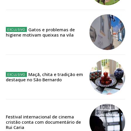
IMPRESSA
32
€
12 meses
Gatos e problemas de
higiene motivam queixas na vila
Edição em papel entregue à Quinta-feira em sua
casa
Acesso ao conteúdo online
Maçã, chita e tradição em
Acesso aos conteúdos Exclusivos para
destaque no São Bernardo
assinantes
Ofertas para assinatura anual
Escolha o plano
Festival internacional de cinema
cristão conta com documentário de
Rui Caria