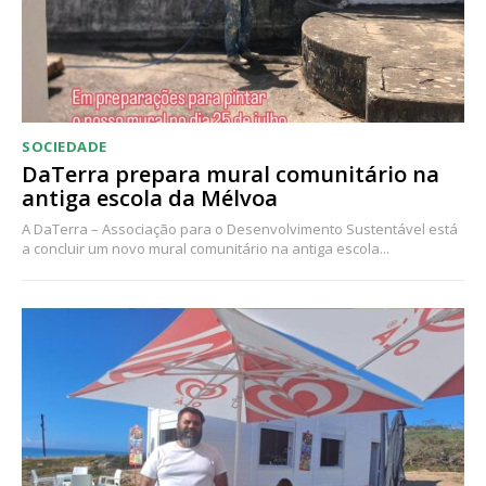
SOCIEDADE
DaTerra prepara mural comunitário na
antiga escola da Mélvoa
A DaTerra – Associação para o Desenvolvimento Sustentável está
a concluir um novo mural comunitário na antiga escola...