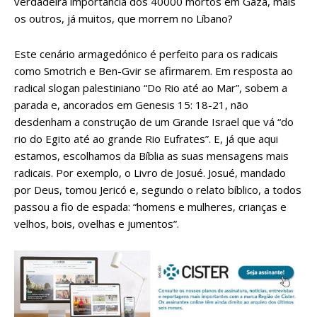
verdadeira importância dos 40000 mortos em Gaza, mais
os outros, já muitos, que morrem no Líbano?
Este cenário armagedónico é perfeito para os radicais
como Smotrich e Ben-Gvir se afirmarem. Em resposta ao
radical slogan palestiniano “Do Rio até ao Mar”, sobem a
parada e, ancorados em Genesis 15: 18-21, não
desdenham a construção de um Grande Israel que vá “do
rio do Egito até ao grande Rio Eufrates”. E, já que aqui
estamos, escolhamos da Bíblia as suas mensagens mais
radicais. Por exemplo, o Livro de Josué. Josué, mandado
por Deus, tomou Jericó e, segundo o relato bíblico, a todos
passou a fio de espada: “homens e mulheres, crianças e
velhos, bois, ovelhas e jumentos”.