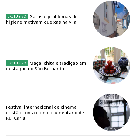
32
€
Gatos e problemas de
higiene motivam queixas na vila
12 meses
Edição em papel entregue à Quinta-feira em sua
casa
Maçã, chita e tradição em
Acesso ao conteúdo online
destaque no São Bernardo
Acesso aos conteúdos Exclusivos para
assinantes
Ofertas para assinatura anual
Escolha o plano
Festival internacional de cinema
cristão conta com documentário de
Rui Caria