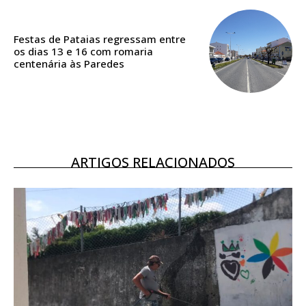
ASSINATURA
DIGITAL ANUAL
16
€
Festas de Pataias regressam entre
os dias 13 e 16 com romaria
centenária às Paredes
12 meses
Acesso ao conteúdo online
Acesso aos conteúdos Exclusivos para
ARTIGOS RELACIONADOS
assinantes
Ofertas para assinatura anual
Escolha o plano