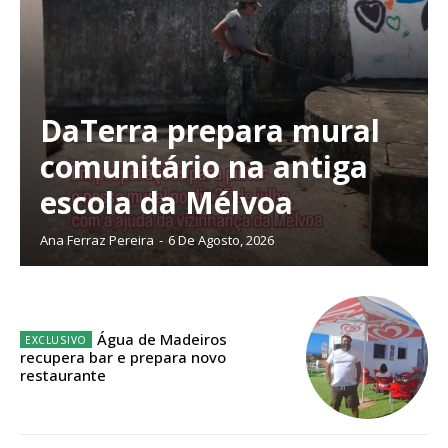
DaTerra prepara mural
Planos de Assinatura
comunitário na antiga
escola da Mélvoa
Faça-se assinante do Região de Cister e ajude-nos a manter este serviço
público!
Ana Ferraz Pereira
-
6 De Agosto, 2026
Sendo assinante terá acesso a todos os conteúdos exclusivos e versões
digitais.
Escolha o plano de assinatura desejado:
Água de Madeiros
recupera bar e prepara novo
restaurante
ASSINATURA
IMPRESSA