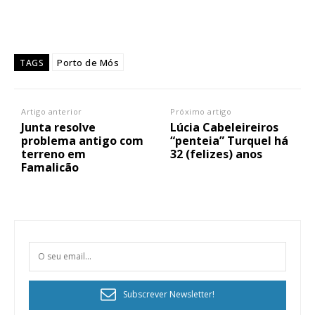
Porto de Mós
TAGS
Artigo anterior
Próximo artigo
Junta resolve
Lúcia Cabeleireiros
problema antigo com
“penteia” Turquel há
terreno em
32 (felizes) anos
Famalicão
Subscrever Newsletter!