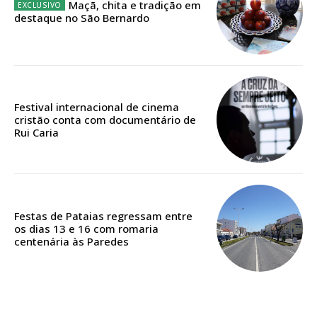
Maçã, chita e tradição em
destaque no São Bernardo
Edição em papel entregue à Quinta-feira em sua
casa
Acesso ao conteúdo online
Acesso aos conteúdos Exclusivos para
Festival internacional de cinema
assinantes
cristão conta com documentário de
Ofertas para assinatura anual
Rui Caria
Escolha o plano
Festas de Pataias regressam entre
os dias 13 e 16 com romaria
centenária às Paredes
ASSINATURA
DIGITAL ANUAL
16
€