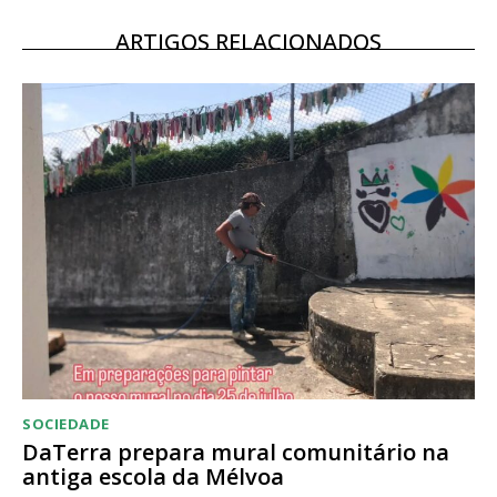
12 meses
ARTIGOS RELACIONADOS
Acesso ao conteúdo online
Acesso aos conteúdos Exclusivos para
assinantes
Ofertas para assinatura anual
Escolha o plano
SOCIEDADE
DaTerra prepara mural comunitário na
antiga escola da Mélvoa