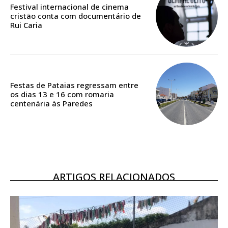
Festival internacional de cinema
casa
cristão conta com documentário de
Acesso ao conteúdo online
Rui Caria
Acesso aos conteúdos Exclusivos para
assinantes
Ofertas para assinatura anual
Festas de Pataias regressam entre
Escolha o plano
os dias 13 e 16 com romaria
centenária às Paredes
ASSINATURA
DIGITAL ANUAL
16
€
ARTIGOS RELACIONADOS
12 meses