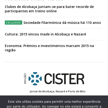
Clubes de Alcobaça juntam-se para bater recorde de
participantes em treino online
Sociedade Filarmónica dá música há 110 anos
Cultura: 2015 vincou made in Alcobaça e Nazaré
Economia: Prémios e investimentos marcam 2015 na
região
Jornal de Alcobaça, Nazaré e Porto de Mós
Estatuto Editorial
Contactos
Política de Privacidade
Conta de Registo
Edição Impressa
Este site utiliza cookies para permitir uma melhor experiência
por parte do utilizador. Ao navegar no site estará a consentir a