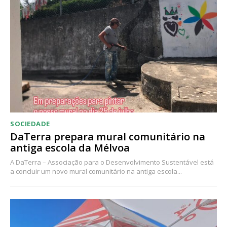
Acesso ao conteúdo online
Acesso aos conteúdos Exclusivos para
assinantes
Ofertas para assinatura anual
Escolha o plano
SOCIEDADE
DaTerra prepara mural comunitário na
antiga escola da Mélvoa
A DaTerra – Associação para o Desenvolvimento Sustentável está
a concluir um novo mural comunitário na antiga escola...