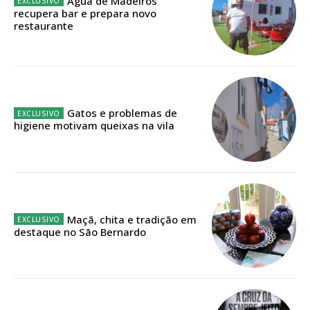
Água de Madeiros
recupera bar e prepara novo
Faça-se assinante do Região de Cister e ajude-nos a manter este serviço
restaurante
público!
Sendo assinante terá acesso a todos os conteúdos exclusivos e versões
digitais.
Escolha o plano de assinatura desejado:
Gatos e problemas de
higiene motivam queixas na vila
ASSINATURA
IMPRESSA
32
€
Maçã, chita e tradição em
destaque no São Bernardo
12 meses
Edição em papel entregue à Quinta-feira em sua