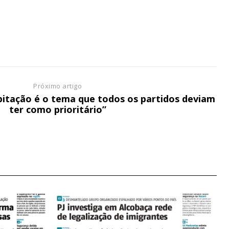
o online
os Exclusivos para
atura anual
 o plano
Próximo artigo
abitação é o tema que todos os partidos deviam
ter como prioritário”