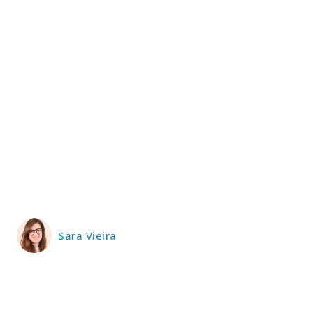
P
Faça-se
ASSIN
IMPR
Sara Vieira
3
12 m