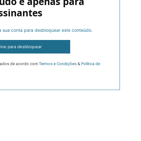
eúdo é apenas para
ssinantes
ra
na sua conta para desbloquear este conteúdo.
ine para desbloquear
público!
 dados de acordo com
Termos e Condições
&
Política de
NATURA
L ANUAL
6
€
meses