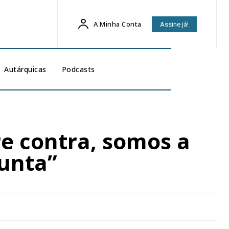
A Minha Conta
Assine já!
Autárquicas
Podcasts
e contra, somos a
unta”