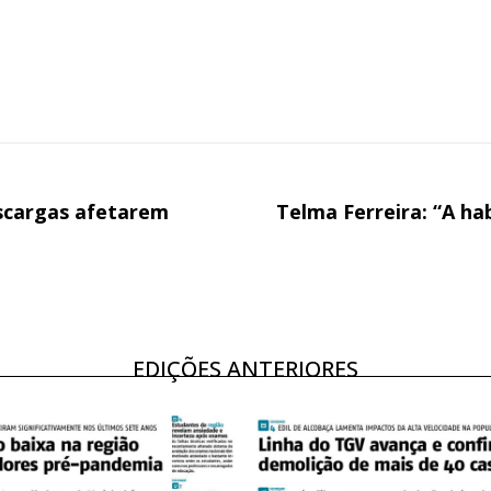
regue à Quinta-feira
Acesso ao conteúd
Acesso aos conteúd
 online
assinantes
os Exclusivos para
Ofertas para assin
tura anual
Escolha
scargas afetarem
Telma Ferreira: “A h
 o plano
EDIÇÕES ANTERIORES