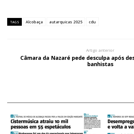
Edição em papel ent
em sua casa
Alcobaça
autarquicas 2025
cdu
Acesso ao conteúdo
TAGS
Acesso aos conteúd
assinantes
Ofertas para assina
Artigo anterior
Câmara da Nazaré pede desculpa após de
banhistas
Escolha