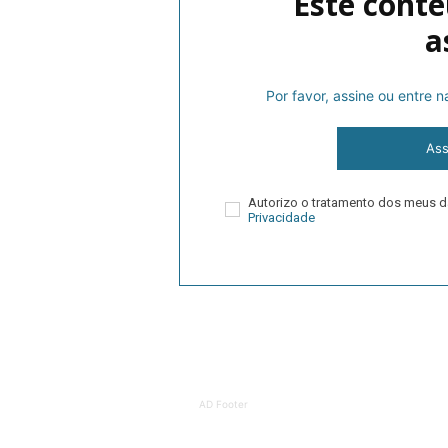
Este cont
a
lanos de Assinatu
Por favor, assine ou entre 
Ass
 assinante do Região de Cister e ajude-nos a manter este serviço 
Sendo assinante terá acesso a todos os conteúdos exclusivos e versões digitais.
Autorizo o tratamento dos meus
Escolha o plano de assinatura desejado:
Privacidade
ATURA
ASSI
ESSA
DIGITA
2
€
1
AD Footer
eses
12 