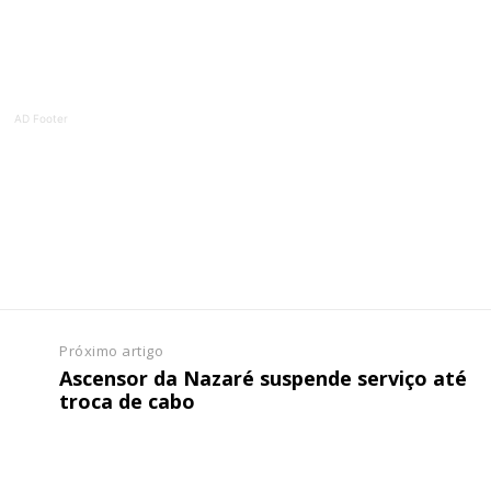
ATURA
ASSI
ESSA
DIGITA
2
€
1
AD Footer
eses
12 
regue à Quinta-feira
Acesso ao conteúd
Acesso aos conteúd
 online
assinantes
os Exclusivos para
Ofertas para assin
Próximo artigo
tura anual
Escolha
Ascensor da Nazaré suspende serviço até
troca de cabo
 o plano