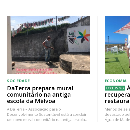
SOCIEDADE
ECONOMIA
DaTerra prepara mural
Á
comunitário na antiga
recupera
escola da Mélvoa
restaura
A DaTerra – Associação para o
Menos de seis
Desenvolvimento Sustentável está a concluir
devastado pel
um novo mural comunitário na antiga escola...
Água de Madei