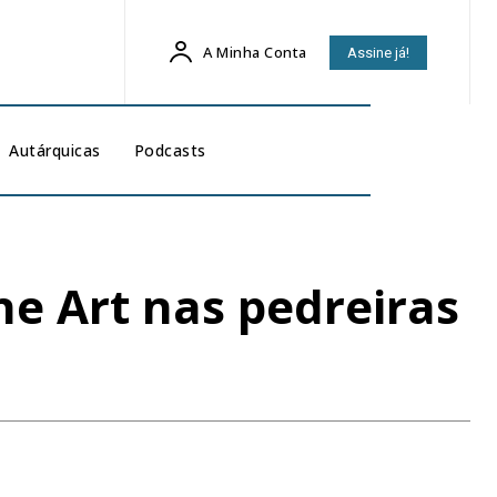
A Minha Conta
Assine já!
Autárquicas
Podcasts
ne Art nas pedreiras