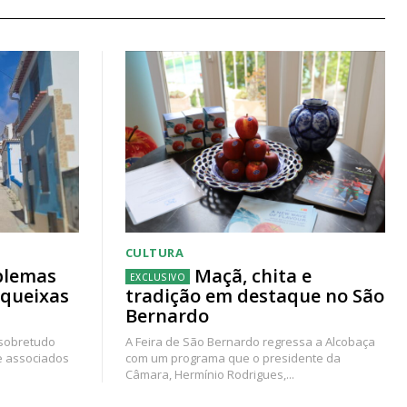
CULTURA
blemas
Maçã, chita e
 queixas
tradição em destaque no São
Bernardo
 sobretudo
A Feira de São Bernardo regressa a Alcobaça
e associados
com um programa que o presidente da
Câmara, Hermínio Rodrigues,...