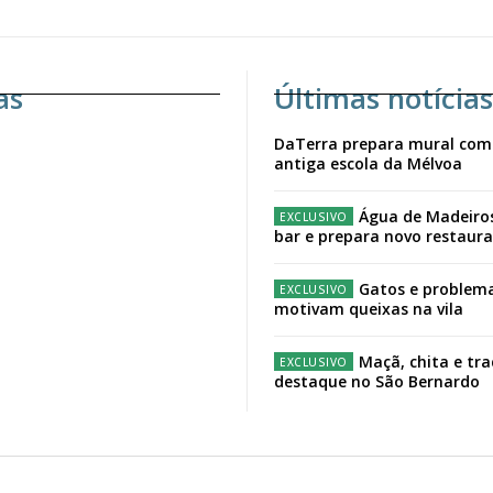
as
Últimas notícias
DaTerra prepara mural com
antiga escola da Mélvoa
Água de Madeiro
bar e prepara novo restaur
Gatos e problema
motivam queixas na vila
Maçã, chita e tr
destaque no São Bernardo