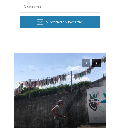
Subscrever Newsletter!
ra
público!