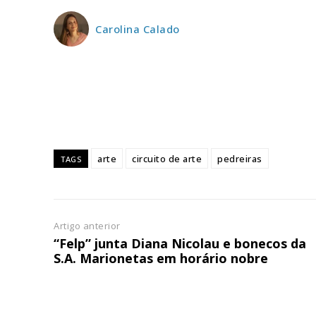
ASSIN
Carolina Calado
IMPR
3
12 m
Edição em papel ent
em sua casa
arte
circuito de arte
pedreiras
TAGS
Acesso ao conteúdo
Acesso aos conteúd
assinantes
Artigo anterior
Ofertas para assina
“Felp” junta Diana Nicolau e bonecos da
S.A. Marionetas em horário nobre
Escolha