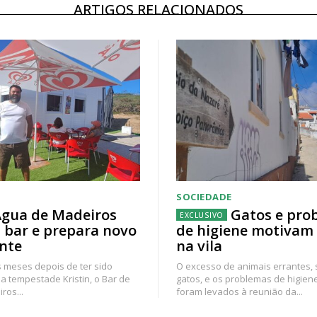
ARTIGOS RELACIONADOS
SOCIEDADE
gua de Madeiros
Gatos e pro
 bar e prepara novo
de higiene motivam
nte
na vila
 meses depois de ter sido
O excesso de animais errantes,
a tempestade Kristin, o Bar de
gatos, e os problemas de higien
ros...
foram levados à reunião da...