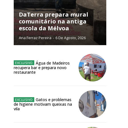
NATURA
L ANUAL
DaTerra prepara mural
comunitário na antiga
6
€
escola da Mélvoa
Ana Ferraz Pereira
-
6 De Agosto, 2026
meses
o online
Água de Madeiros
os Exclusivos para
recupera bar e prepara novo
restaurante
atura anual
 o plano
Gatos e problemas
de higiene motivam queixas na
vila