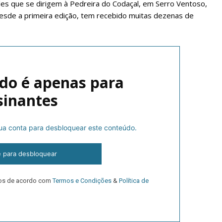
les que se dirigem à Pedreira do Codaçal, em Serro Ventoso,
, desde a primeira edição, tem recebido muitas dezenas de
do é apenas para
sinantes
lanos de Assinatu
 sua conta para desbloquear este conteúdo.
e para desbloquear
 assinante do Região de Cister e ajude-nos a manter este serviço 
Sendo assinante terá acesso a todos os conteúdos exclusivos e versões digitais.
dos de acordo com
Termos e Condições
&
Política de
Escolha o plano de assinatura desejado: