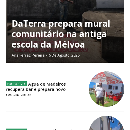
Sendo assinante terá acesso a todos os conteúdos exclusivos e versões
digitais.
Escolha o plano de assinatura desejado:
DaTerra prepara mural
comunitário na antiga
escola da Mélvoa
ASSINATURA
IMPRESSA
Ana Ferraz Pereira
-
6 De Agosto, 2026
32
€
12 meses
Água de Madeiros
recupera bar e prepara novo
restaurante
Edição em papel entregue à Quinta-feira em sua
casa
Acesso ao conteúdo online
Acesso aos conteúdos Exclusivos para