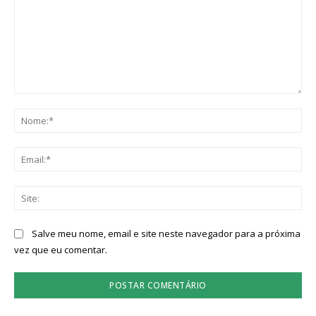
Comentário:
No
Ema
Sit
Salve meu nome, email e site neste navegador para a próxima
vez que eu comentar.