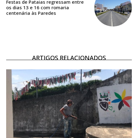
assinantes
Festas de Pataias regressam entre
os dias 13 e 16 com romaria
Ofertas para assinatura anual
centenária às Paredes
Escolha o plano
ARTIGOS RELACIONADOS