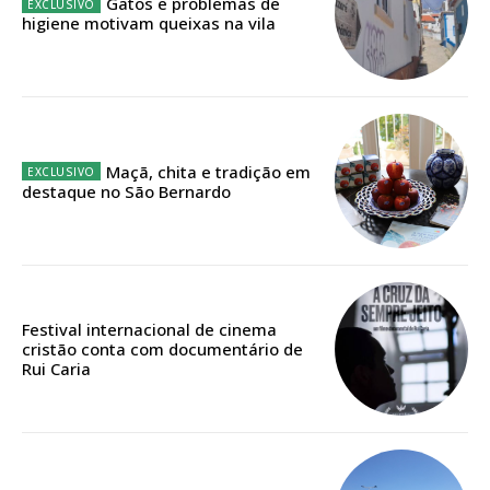
Gatos e problemas de
assinantes
higiene motivam queixas na vila
Ofertas para assinatura anual
Escolha o plano
Maçã, chita e tradição em
destaque no São Bernardo
ASSINATURA
DIGITAL ANUAL
16
€
Festival internacional de cinema
12 meses
cristão conta com documentário de
Rui Caria
Acesso ao conteúdo online
Acesso aos conteúdos Exclusivos para