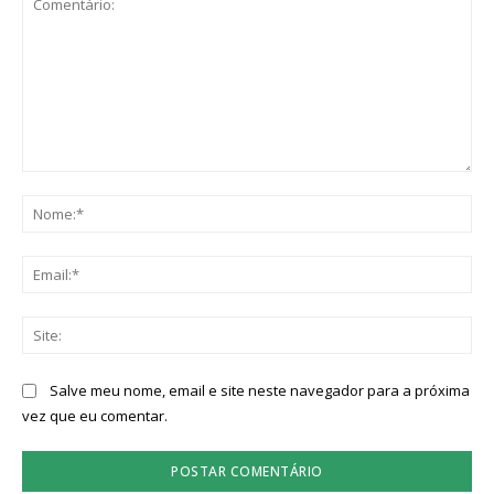
Comentário:
No
Ema
Sit
Salve meu nome, email e site neste navegador para a próxima
vez que eu comentar.