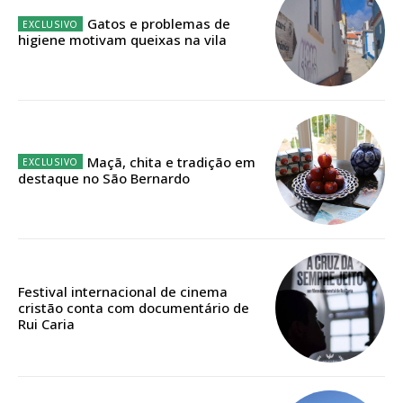
assinantes
Gatos e problemas de
higiene motivam queixas na vila
Ofertas para assinatura anual
Escolha o plano
Maçã, chita e tradição em
destaque no São Bernardo
ASSINATURA
DIGITAL ANUAL
16
€
Festival internacional de cinema
12 meses
cristão conta com documentário de
Rui Caria
Acesso ao conteúdo online
Acesso aos conteúdos Exclusivos para