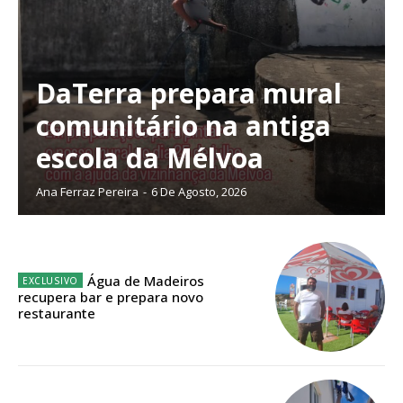
Sendo assinante terá acesso a todos os conteúdos exclusivos e versões
digitais.
Escolha o plano de assinatura desejado:
DaTerra prepara mural
comunitário na antiga
escola da Mélvoa
ASSINATURA
IMPRESSA
Ana Ferraz Pereira
-
6 De Agosto, 2026
32
€
12 meses
Água de Madeiros
recupera bar e prepara novo
restaurante
Edição em papel entregue à Quinta-feira em sua
casa
Acesso ao conteúdo online
Acesso aos conteúdos Exclusivos para