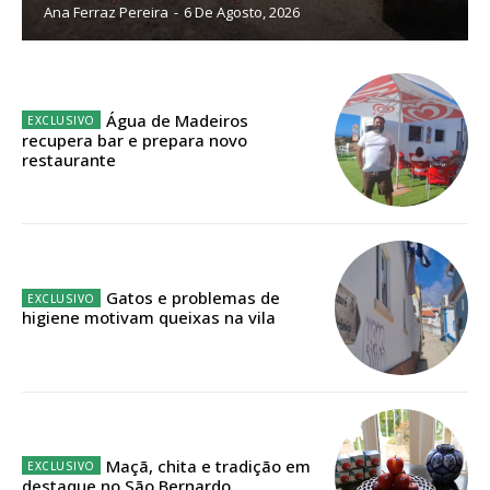
Ana Ferraz Pereira
-
6 De Agosto, 2026
Planos de Assinatura
Faça-se assinante do Região de Cister e ajude-nos a manter este serviço
público!
Água de Madeiros
recupera bar e prepara novo
Sendo assinante terá acesso a todos os conteúdos exclusivos e versões
restaurante
digitais.
Escolha o plano de assinatura desejado:
Gatos e problemas de
higiene motivam queixas na vila
ASSINATURA
IMPRESSA
32
€
12 meses
Maçã, chita e tradição em
destaque no São Bernardo