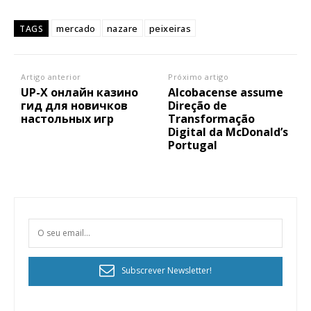
mercado
nazare
peixeiras
TAGS
Artigo anterior
Próximo artigo
UP-X онлайн казино
Alcobacense assume
гид для новичков
Direção de
настольных игр
Transformação
Digital da McDonald’s
Portugal
Subscrever Newsletter!