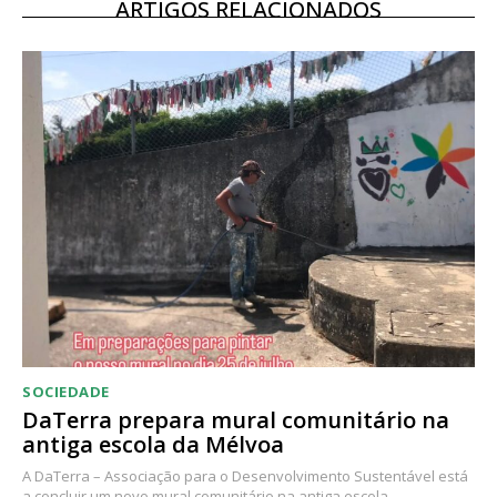
12 meses
ARTIGOS RELACIONADOS
Acesso ao conteúdo online
Acesso aos conteúdos Exclusivos para
assinantes
Ofertas para assinatura anual
Escolha o plano
SOCIEDADE
DaTerra prepara mural comunitário na
antiga escola da Mélvoa
A DaTerra – Associação para o Desenvolvimento Sustentável está
a concluir um novo mural comunitário na antiga escola...