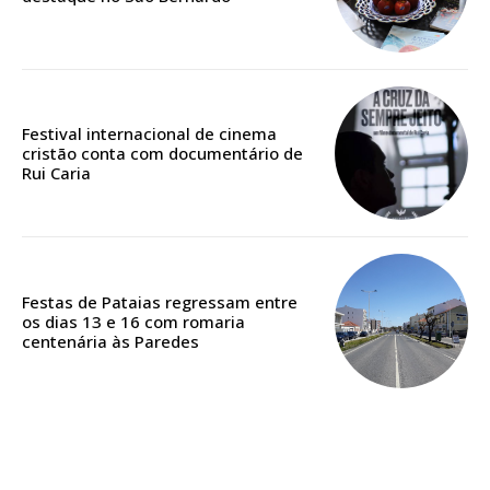
Edição em papel entregue à Quinta-feira em sua
casa
Acesso ao conteúdo online
Festival internacional de cinema
Acesso aos conteúdos Exclusivos para
cristão conta com documentário de
assinantes
Rui Caria
Ofertas para assinatura anual
Escolha o plano
Festas de Pataias regressam entre
os dias 13 e 16 com romaria
centenária às Paredes
ASSINATURA
DIGITAL ANUAL
16
€