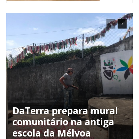
DaTerra prepara mural
Planos de Assinatura
comunitário na antiga
escola da Mélvoa
Faça-se assinante do Região de Cister e ajude-nos a manter este serviço
público!