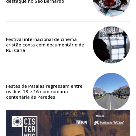
destaque no São Bernardo
Acesso aos conteúdos Exclusivos para
assinantes
Ofertas para assinatura anual
Escolha o plano
Festival internacional de cinema
cristão conta com documentário de
Rui Caria
ASSINATURA
DIGITAL ANUAL
16
€
Festas de Pataias regressam entre
os dias 13 e 16 com romaria
centenária às Paredes
12 meses
Acesso ao conteúdo online