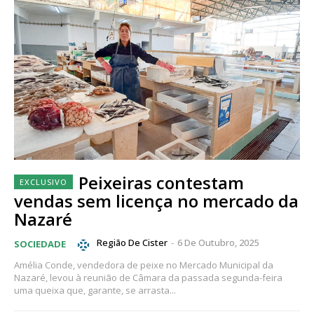
Peixeiras contestam
vendas sem licença no mercado da
Nazaré
Região De Cister
-
6 De Outubro, 2025
SOCIEDADE
Amélia Conde, vendedora de peixe no Mercado Municipal da
Nazaré, levou à reunião de Câmara da passada segunda-feira
uma queixa que, garante, se arrasta...