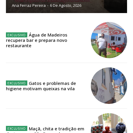
Ana Ferraz Pereira
-
6 De Agosto, 2026
Sendo assinante terá acesso a todos os conteúdos exclusivos e versões
digitais.
Escolha o plano de assinatura desejado:
Água de Madeiros
recupera bar e prepara novo
restaurante
ASSINATURA
IMPRESSA
32
€
Gatos e problemas de
higiene motivam queixas na vila
12 meses
Edição em papel entregue à Quinta-feira em sua
casa
Maçã, chita e tradição em
Acesso ao conteúdo online