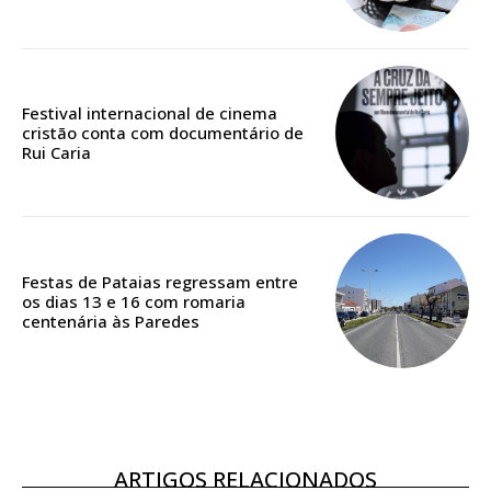
Edição em papel entregue à Quinta-feira em sua
casa
Acesso ao conteúdo online
Festival internacional de cinema
Acesso aos conteúdos Exclusivos para
cristão conta com documentário de
assinantes
Rui Caria
Ofertas para assinatura anual
Escolha o plano
Festas de Pataias regressam entre
os dias 13 e 16 com romaria
centenária às Paredes
ASSINATURA
DIGITAL ANUAL
16
€
ARTIGOS RELACIONADOS
12 meses