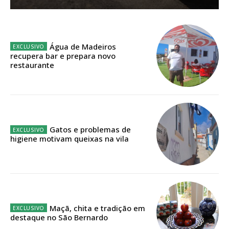
Planos de Assinatura
Faça-se assinante do Região de Cister e ajude-nos a manter este serviço
Água de Madeiros
público!
recupera bar e prepara novo
restaurante
Sendo assinante terá acesso a todos os conteúdos exclusivos e versões
digitais.
Escolha o plano de assinatura desejado:
Gatos e problemas de
higiene motivam queixas na vila
ASSINATURA
IMPRESSA
32
€
12 meses
Maçã, chita e tradição em
destaque no São Bernardo