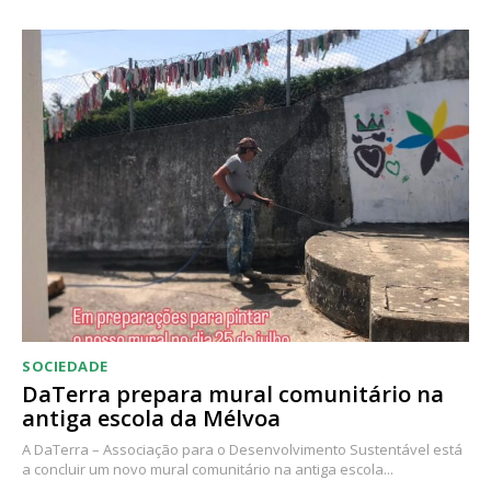
Acesso ao conteúdo online
Acesso aos conteúdos Exclusivos para
assinantes
Ofertas para assinatura anual
Escolha o plano
SOCIEDADE
DaTerra prepara mural comunitário na
antiga escola da Mélvoa
A DaTerra – Associação para o Desenvolvimento Sustentável está
a concluir um novo mural comunitário na antiga escola...