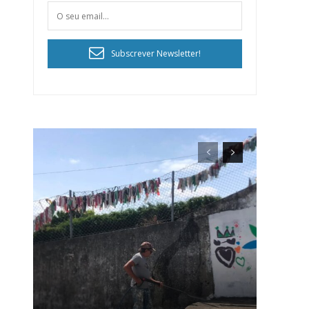
Subscrever Newsletter!
ra
público!