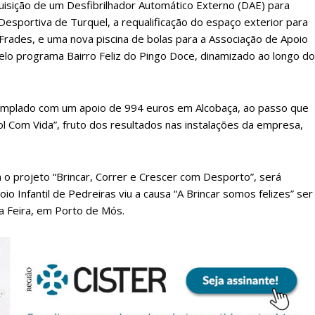
uisição de um Desfibrilhador Automático Externo (DAE) para
 Desportiva de Turquel, a requalificação do espaço exterior para
 Frades, e uma nova piscina de bolas para a Associação de Apoio
elo programa Bairro Feliz do Pingo Doce, dinamizado ao longo do
templado com um apoio de 994 euros em Alcobaça, ao passo que
l Com Vida”, fruto dos resultados nas instalações da empresa,
lanos de Assinatu
 o projeto “Brincar, Correr e Crescer com Desporto”, será
 Infantil de Pedreiras viu a causa “A Brincar somos felizes” ser
a Feira, em Porto de Mós.
 assinante do Região de Cister e ajude-nos a manter este serviço 
Sendo assinante terá acesso a todos os conteúdos exclusivos e versões digitais.
Escolha o plano de assinatura desejado: