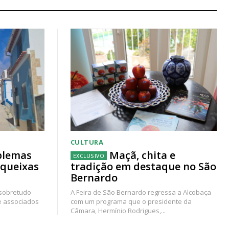
CULTURA
blemas
Maçã, chita e
 queixas
tradição em destaque no São
Bernardo
 sobretudo
A Feira de São Bernardo regressa a Alcobaça
e associados
com um programa que o presidente da
Câmara, Hermínio Rodrigues,...