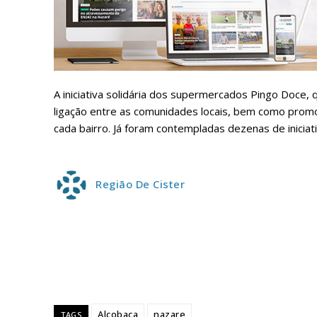
ASSIN
IMPR
3
A iniciativa solidária dos supermercados Pingo Doce, 
12 m
ligação entre as comunidades locais, bem como promo
cada bairro. Já foram contempladas dezenas de iniciati
Edição em papel ent
em sua casa
Acesso ao conteúdo
Região De Cister
Acesso aos conteúd
assinantes
Ofertas para assina
Escolha
Alcobaça
nazare
TAGS