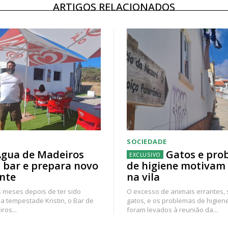
ARTIGOS RELACIONADOS
SOCIEDADE
gua de Madeiros
Gatos e pro
 bar e prepara novo
de higiene motivam
nte
na vila
 meses depois de ter sido
O excesso de animais errantes,
a tempestade Kristin, o Bar de
gatos, e os problemas de higien
ros...
foram levados à reunião da...