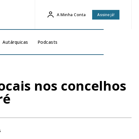
A Minha Conta
Assine já!
Autárquicas
Podcasts
locais nos concelhos
ré
5