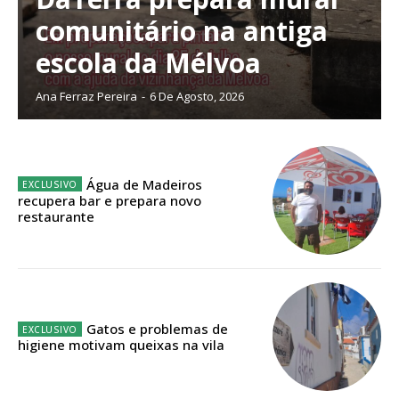
16
€
comunitário na antiga
12 meses
escola da Mélvoa
Ana Ferraz Pereira
-
6 De Agosto, 2026
Acesso ao conteúdo online
Acesso aos conteúdos Exclusivos para
assinantes
Água de Madeiros
Ofertas para assinatura anual
recupera bar e prepara novo
restaurante
Escolha o plano
Gatos e problemas de
higiene motivam queixas na vila