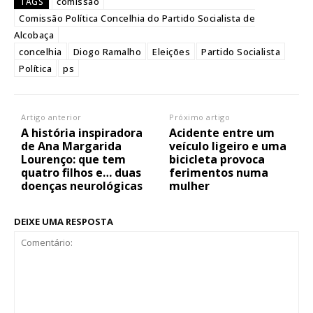
comissão
TAGS
Comissão Política Concelhia do Partido Socialista de
Alcobaça
concelhia
Diogo Ramalho
Eleições
Partido Socialista
Política
ps
Artigo anterior
Próximo artigo
A história inspiradora
Acidente entre um
de Ana Margarida
veículo ligeiro e uma
Lourenço: que tem
bicicleta provoca
quatro filhos e… duas
ferimentos numa
doenças neurológicas
mulher
DEIXE UMA RESPOSTA