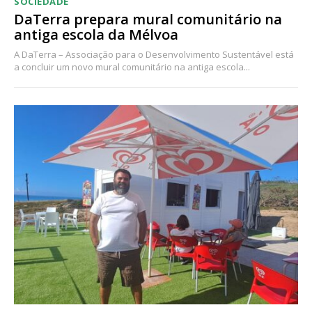
SOCIEDADE
DaTerra prepara mural comunitário na
antiga escola da Mélvoa
A DaTerra – Associação para o Desenvolvimento Sustentável está
a concluir um novo mural comunitário na antiga escola...