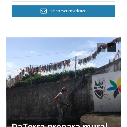
12 meses
Subscrever Newsletter!
Edição em papel entregue à Quinta-feira em sua
casa
Acesso ao conteúdo online
Acesso aos conteúdos Exclusivos para
assinantes
Ofertas para assinatura anual
Escolha o plano
ASSINATURA
DIGITAL ANUAL
DaTerra prepara mural