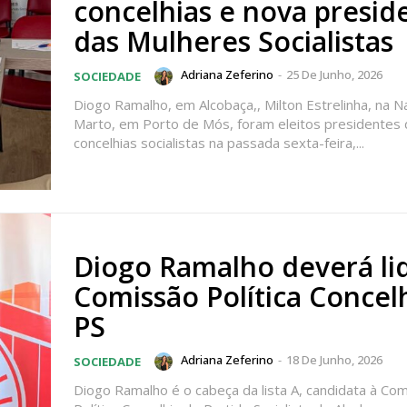
concelhias e nova presid
das Mulheres Socialistas
Adriana Zeferino
-
25 De Junho, 2026
SOCIEDADE
Diogo Ramalho, em Alcobaça,, Milton Estrelinha, na N
Marto, em Porto de Mós, foram eleitos presidentes 
concelhias socialistas na passada sexta-feira,...
lanos de Assinatu
Diogo Ramalho deverá li
Comissão Política Concel
 assinante do Região de Cister e ajude-nos a manter este serviço 
PS
Sendo assinante terá acesso a todos os conteúdos exclusivos e versões digitais.
Escolha o plano de assinatura desejado:
Adriana Zeferino
-
18 De Junho, 2026
SOCIEDADE
Diogo Ramalho é o cabeça da lista A, candidata à Co