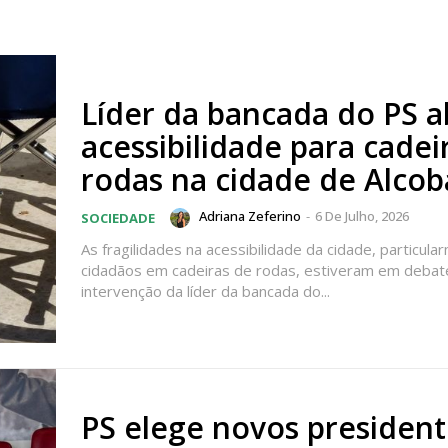
Líder da bancada do PS 
acessibilidade para cadei
rodas na cidade de Alcob
Adriana Zeferino
-
6 De Julho, 2026
SOCIEDADE
As fragilidades na acessibilidade da cidade, particul
cidadãos em cadeiras de rodas, estiveram em debat
intervenção da líder da bancada do...
PS elege novos president