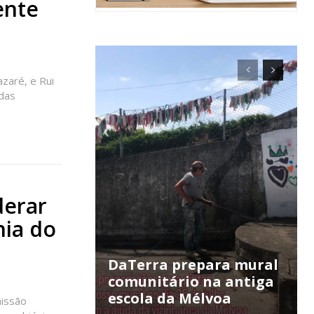
ente
azaré, e Rui
das
ra
derar
hia do
público!
DaTerra prepara mural
comunitário na antiga
escola da Mélvoa
missão