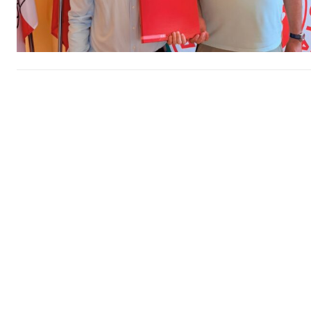
ASSIN
IMPR
3
12 m
Edição em papel ent
em sua casa
Acesso ao conteúdo
Acesso aos conteúd
assinantes
Ofertas para assina
Escolha