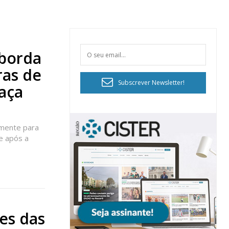
aborda
ras de
Subscrever Newsletter!
aça
armente para
e após a
es das