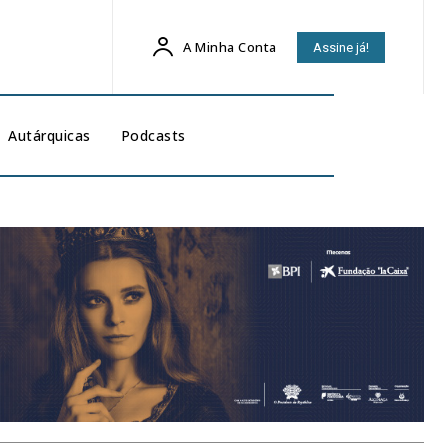
A Minha Conta
Assine já!
Autárquicas
Podcasts