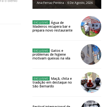
ra o biénio
Ana Ferraz Pereira
-
6 De Agosto, 2026
NATURA
L ANUAL
6
€
Água de
Madeiros recupera bar e
prepara novo restaurante
meses
o online
Gatos e
problemas de higiene
os Exclusivos para
motivam queixas na vila
atura anual
Maçã, chita e
tradição em destaque no
 o plano
São Bernardo
Festival internacional de