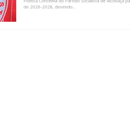
Política Concelhia do Partido Socialista de Alcobaça pa
de 2026-2028, devendo...
ATURA
ASSI
ESSA
DIGITA
2
€
1
eses
12 
regue à Quinta-feira
Acesso ao conteúd
Acesso aos conteúd
 online
assinantes
os Exclusivos para
Ofertas para assin
tura anual
Escolha
 o plano