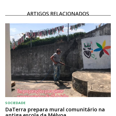
12 meses
ARTIGOS RELACIONADOS
Acesso ao conteúdo online
Acesso aos conteúdos Exclusivos para
assinantes
Ofertas para assinatura anual
Escolha o plano
SOCIEDADE
DaTerra prepara mural comunitário na
antiga escola da Mélvoa