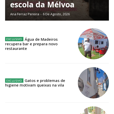
escola da Mélvoa
Planos de Assinatura
Ana Ferraz Pereira
-
6 De Agosto, 2026
Faça-se assinante do Região de Cister e ajude-nos a manter este serviço
público!
Água de Madeiros
Sendo assinante terá acesso a todos os conteúdos exclusivos e versões
recupera bar e prepara novo
digitais.
restaurante
Escolha o plano de assinatura desejado:
ASSINATURA
Gatos e problemas de
higiene motivam queixas na vila
IMPRESSA
32
€
12 meses