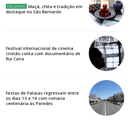
Maçã, chita e tradição em
destaque no São Bernardo
Edição em papel entregue à Quinta-feira em sua
casa
Acesso ao conteúdo online
Acesso aos conteúdos Exclusivos para
assinantes
Festival internacional de cinema
cristão conta com documentário de
Ofertas para assinatura anual
Rui Caria
Escolha o plano
Festas de Pataias regressam entre
os dias 13 e 16 com romaria
centenária às Paredes
ASSINATURA
DIGITAL ANUAL
16
€