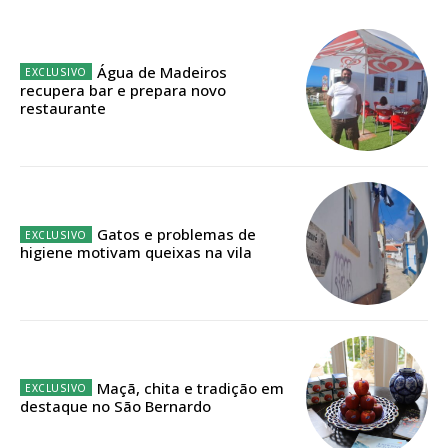
32
€
12 meses
Água de Madeiros
recupera bar e prepara novo
restaurante
Edição em papel entregue à Quinta-feira em sua
casa
Acesso ao conteúdo online
Acesso aos conteúdos Exclusivos para
Gatos e problemas de
assinantes
higiene motivam queixas na vila
Ofertas para assinatura anual
Escolha o plano
Maçã, chita e tradição em
destaque no São Bernardo
ASSINATURA