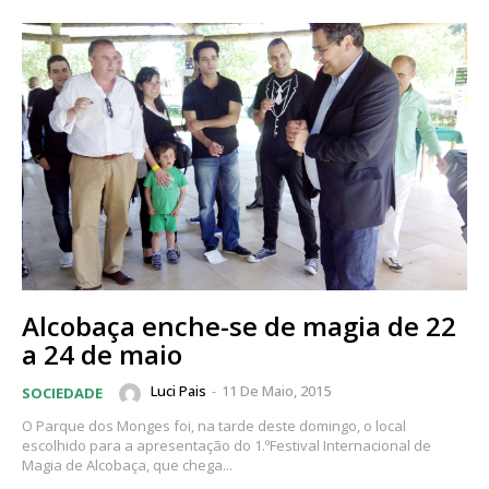
Alcobaça enche-se de magia de 22
a 24 de maio
Luci Pais
-
11 De Maio, 2015
SOCIEDADE
O Parque dos Monges foi, na tarde deste domingo, o local
escolhido para a apresentação do 1.ºFestival Internacional de
Magia de Alcobaça, que chega...