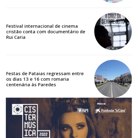
DIGITAL ANUAL
16
€
Festival internacional de cinema
12 meses
cristão conta com documentário de
Rui Caria
Acesso ao conteúdo online
Acesso aos conteúdos Exclusivos para
assinantes
Festas de Pataias regressam entre
os dias 13 e 16 com romaria
Ofertas para assinatura anual
centenária às Paredes
Escolha o plano