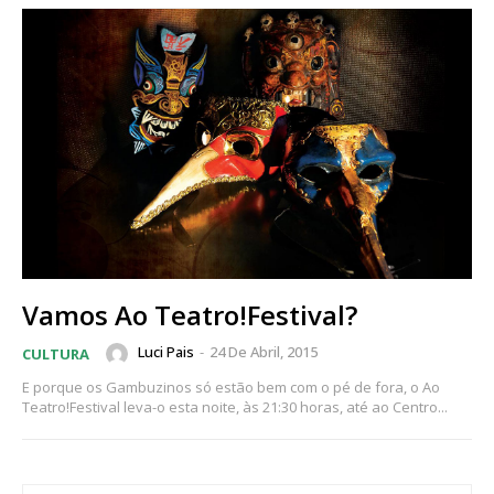
Vamos Ao Teatro!Festival?
Luci Pais
-
24 De Abril, 2015
CULTURA
E porque os Gambuzinos só estão bem com o pé de fora, o Ao
Teatro!Festival leva-o esta noite, às 21:30 horas, até ao Centro...