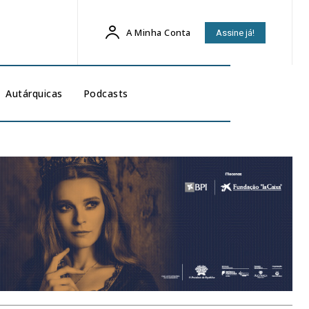
A Minha Conta
Assine já!
Autárquicas
Podcasts