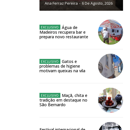
Ana Ferraz Pereira
-
6 De Agosto, 2026
NATURA
L ANUAL
6
€
Água de
Madeiros recupera bar e
prepara novo restaurante
meses
o online
Gatos e
problemas de higiene
os Exclusivos para
motivam queixas na vila
atura anual
Maçã, chita e
tradição em destaque no
 o plano
São Bernardo
Festival internacional de