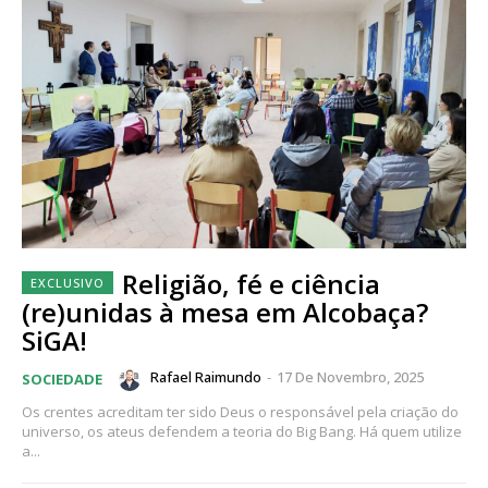
Religião, fé e ciência
(re)unidas à mesa em Alcobaça?
SiGA!
Rafael Raimundo
-
17 De Novembro, 2025
SOCIEDADE
Os crentes acreditam ter sido Deus o responsável pela criação do
universo, os ateus defendem a teoria do Big Bang. Há quem utilize
a...