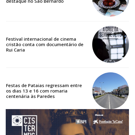
destaque no São Bernardo
Acesso aos conteúdos Exclusivos para
assinantes
Ofertas para assinatura anual
Escolha o plano
Festival internacional de cinema
cristão conta com documentário de
Rui Caria
ASSINATURA
DIGITAL ANUAL
16
€
Festas de Pataias regressam entre
os dias 13 e 16 com romaria
centenária às Paredes
12 meses
Acesso ao conteúdo online