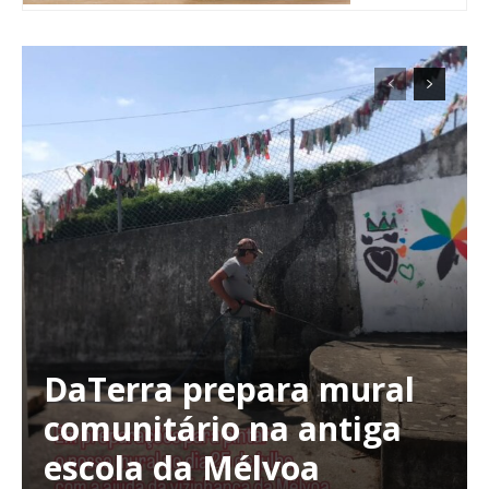
DaTerra prepara mural
Planos de Assinatura
comunitário na antiga
escola da Mélvoa
Faça-se assinante do Região de Cister e ajude-nos a manter este serviço
público!