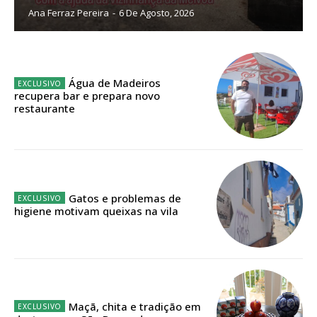
Ana Ferraz Pereira
-
6 De Agosto, 2026
Sendo assinante terá acesso a todos os conteúdos exclusivos e versões
digitais.
Escolha o plano de assinatura desejado:
Água de Madeiros
recupera bar e prepara novo
restaurante
ASSINATURA
IMPRESSA
32
€
Gatos e problemas de
higiene motivam queixas na vila
12 meses
Edição em papel entregue à Quinta-feira em sua
casa
Maçã, chita e tradição em
Acesso ao conteúdo online