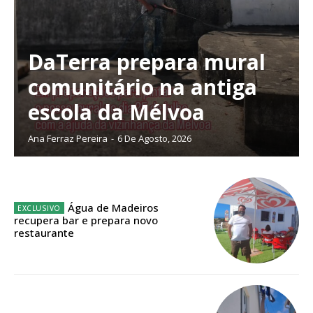
DaTerra prepara mural
Planos de Assinatura
comunitário na antiga
escola da Mélvoa
Faça-se assinante do Região de Cister e ajude-nos a manter este serviço
Ana Ferraz Pereira
-
6 De Agosto, 2026
público!
Sendo assinante terá acesso a todos os conteúdos exclusivos e versões
digitais.
Escolha o plano de assinatura desejado:
Água de Madeiros
recupera bar e prepara novo
restaurante
ASSINATURA
IMPRESSA