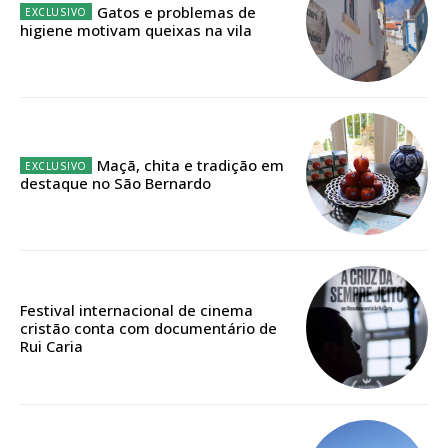
32
€
Gatos e problemas de
higiene motivam queixas na vila
12 meses
Edição em papel entregue à Quinta-feira em sua
casa
Maçã, chita e tradição em
destaque no São Bernardo
Acesso ao conteúdo online
Acesso aos conteúdos Exclusivos para
assinantes
Ofertas para assinatura anual
Festival internacional de cinema
Escolha o plano
cristão conta com documentário de
Rui Caria
ASSINATURA