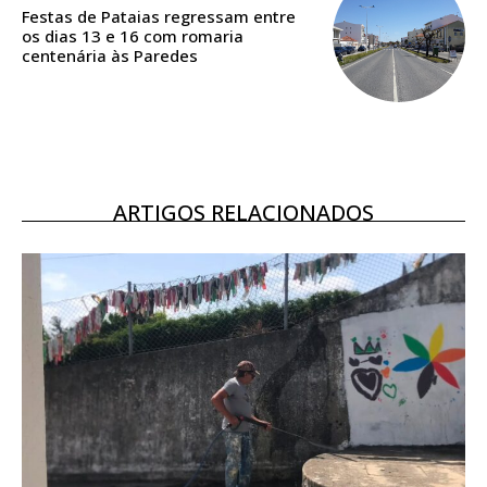
DIGITAL ANUAL
Festas de Pataias regressam entre
16
€
os dias 13 e 16 com romaria
centenária às Paredes
12 meses
Acesso ao conteúdo online
ARTIGOS RELACIONADOS
Acesso aos conteúdos Exclusivos para
assinantes
Ofertas para assinatura anual
Escolha o plano