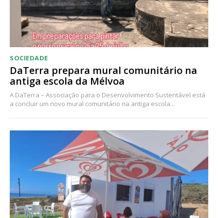
SOCIEDADE
DaTerra prepara mural comunitário na
antiga escola da Mélvoa
A DaTerra – Associação para o Desenvolvimento Sustentável está
a concluir um novo mural comunitário na antiga escola...