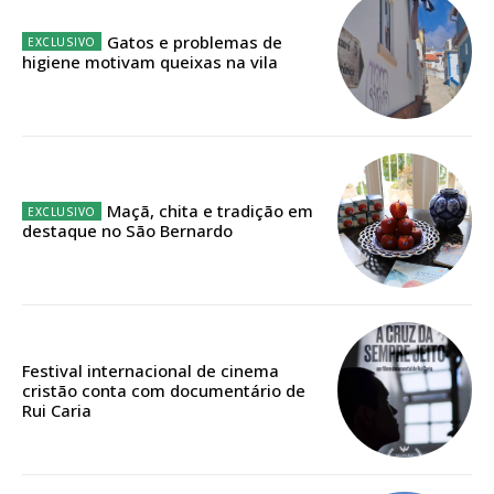
32
€
Gatos e problemas de
higiene motivam queixas na vila
12 meses
Edição em papel entregue à Quinta-feira em sua
casa
Maçã, chita e tradição em
Acesso ao conteúdo online
destaque no São Bernardo
Acesso aos conteúdos Exclusivos para
assinantes
Ofertas para assinatura anual
Escolha o plano
Festival internacional de cinema
cristão conta com documentário de
Rui Caria