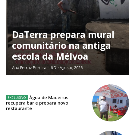
DaTerra prepara mural
Planos de Assinatura
comunitário na antiga
escola da Mélvoa
Faça-se assinante do Região de Cister e ajude-nos a manter este serviço
público!
Ana Ferraz Pereira
-
6 De Agosto, 2026
Sendo assinante terá acesso a todos os conteúdos exclusivos e versões
digitais.
Escolha o plano de assinatura desejado:
Água de Madeiros
recupera bar e prepara novo
restaurante
ASSINATURA
IMPRESSA