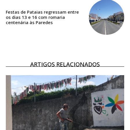
ASSINATURA
DIGITAL ANUAL
Festas de Pataias regressam entre
16
€
os dias 13 e 16 com romaria
centenária às Paredes
12 meses
Acesso ao conteúdo online
ARTIGOS RELACIONADOS
Acesso aos conteúdos Exclusivos para
assinantes
Ofertas para assinatura anual
Escolha o plano