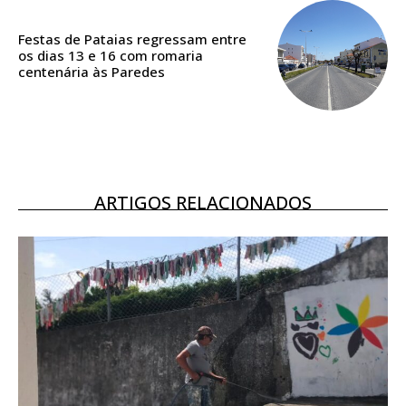
Acesso aos conteúdos Exclusivos para
assinantes
Festas de Pataias regressam entre
Ofertas para assinatura anual
os dias 13 e 16 com romaria
centenária às Paredes
Escolha o plano
ARTIGOS RELACIONADOS