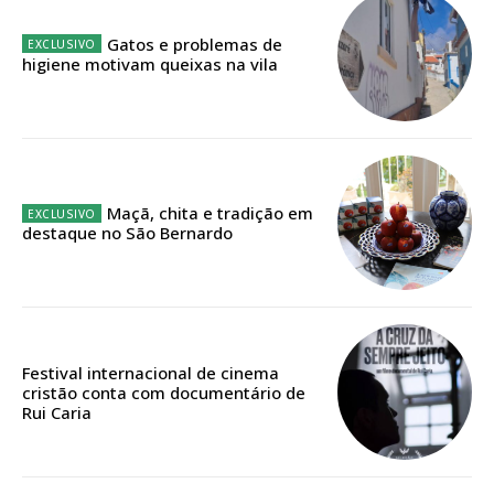
Acesso aos conteúdos Exclusivos para
assinantes
Gatos e problemas de
Ofertas para assinatura anual
higiene motivam queixas na vila
Escolha o plano
Maçã, chita e tradição em
destaque no São Bernardo
ASSINATURA
DIGITAL ANUAL
16
€
12 meses
Festival internacional de cinema
cristão conta com documentário de
Rui Caria
Acesso ao conteúdo online