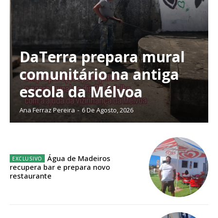
Sendo assinante terá acesso a todos os conteúdos exclusivos e versões
digitais.
Escolha o plano de assinatura desejado:
DaTerra prepara mural
comunitário na antiga
ASSINATURA
escola da Mélvoa
IMPRESSA
32
€
Ana Ferraz Pereira
-
6 De Agosto, 2026
12 meses
Água de Madeiros
recupera bar e prepara novo
restaurante
Edição em papel entregue à Quinta-feira em sua
casa
Acesso ao conteúdo online