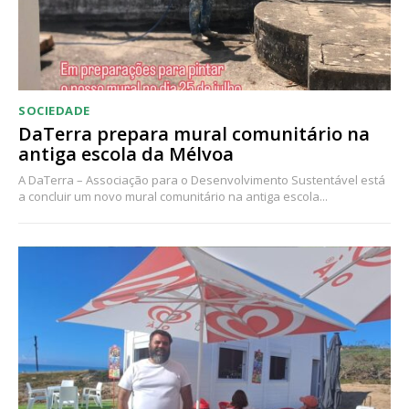
SOCIEDADE
DaTerra prepara mural comunitário na
antiga escola da Mélvoa
A DaTerra – Associação para o Desenvolvimento Sustentável está
a concluir um novo mural comunitário na antiga escola...