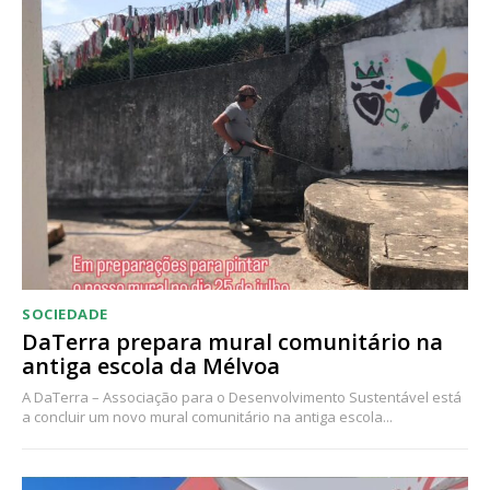
SOCIEDADE
DaTerra prepara mural comunitário na
antiga escola da Mélvoa
A DaTerra – Associação para o Desenvolvimento Sustentável está
a concluir um novo mural comunitário na antiga escola...