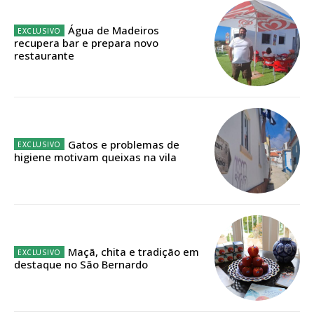
Edição em papel entregue à Quinta-feira em sua
casa
Água de Madeiros
recupera bar e prepara novo
Acesso ao conteúdo online
restaurante
Acesso aos conteúdos Exclusivos para
assinantes
Ofertas para assinatura anual
Escolha o plano
Gatos e problemas de
higiene motivam queixas na vila
ASSINATURA
DIGITAL ANUAL
16
€
Maçã, chita e tradição em
destaque no São Bernardo
12 meses