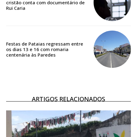
cristão conta com documentário de
Rui Caria
ASSINATURA
DIGITAL ANUAL
16
€
Festas de Pataias regressam entre
12 meses
os dias 13 e 16 com romaria
centenária às Paredes
Acesso ao conteúdo online
Acesso aos conteúdos Exclusivos para
assinantes
ARTIGOS RELACIONADOS
Ofertas para assinatura anual
Escolha o plano