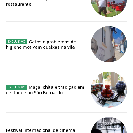
ASSINATURA
restaurante
IMPRESSA
32
€
12 meses
Gatos e problemas de
higiene motivam queixas na vila
Edição em papel entregue à Quinta-feira em sua
casa
Acesso ao conteúdo online
Acesso aos conteúdos Exclusivos para
Maçã, chita e tradição em
assinantes
destaque no São Bernardo
Ofertas para assinatura anual
Escolha o plano
Festival internacional de cinema