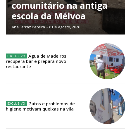
comunitário na antiga
escola da Mélvoa
Planos de Assinatura
Ana Ferraz Pereira
-
6 De Agosto, 2026
Faça-se assinante do Região de Cister e ajude-nos a manter este serviço
público!
Sendo assinante terá acesso a todos os conteúdos exclusivos e versões
Água de Madeiros
digitais.
recupera bar e prepara novo
Escolha o plano de assinatura desejado:
restaurante
ASSINATURA
Gatos e problemas de
IMPRESSA
higiene motivam queixas na vila
32
€