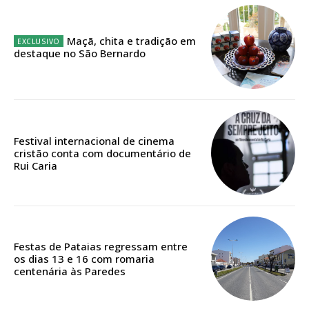
12 meses
Maçã, chita e tradição em
destaque no São Bernardo
Edição em papel entregue à Quinta-feira em sua
casa
Acesso ao conteúdo online
Acesso aos conteúdos Exclusivos para
assinantes
Festival internacional de cinema
Ofertas para assinatura anual
cristão conta com documentário de
Rui Caria
Escolha o plano
Festas de Pataias regressam entre
os dias 13 e 16 com romaria
ASSINATURA
centenária às Paredes
DIGITAL ANUAL
16
€