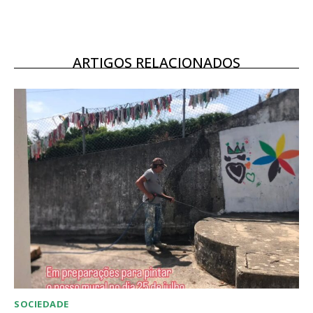
12 meses
ARTIGOS RELACIONADOS
Acesso ao conteúdo online
Acesso aos conteúdos Exclusivos para
assinantes
Ofertas para assinatura anual
Escolha o plano
SOCIEDADE