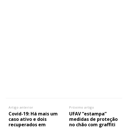
Planos de Assinatura
Artigo anterior
Próximo artigo
Covid-19: Há mais um
UFAV “estampa”
Faça-se assinante do Região de Cister e ajude-nos a manter este serviço
caso ativo e dois
medidas de proteção
público!
recuperados em
no chão com graffiti