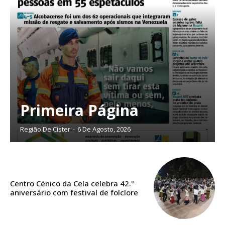
assinantes
Ofertas para assinatura anual
Escolha o plano
ASSINATURA
Primeira Página
DIGITAL ANUAL
16
€
Região De Cister
-
6 De Agosto, 2026
12 meses
Centro Cénico da Cela celebra 42.º
aniversário com festival de folclore
Acesso ao conteúdo online
Acesso aos conteúdos Exclusivos para