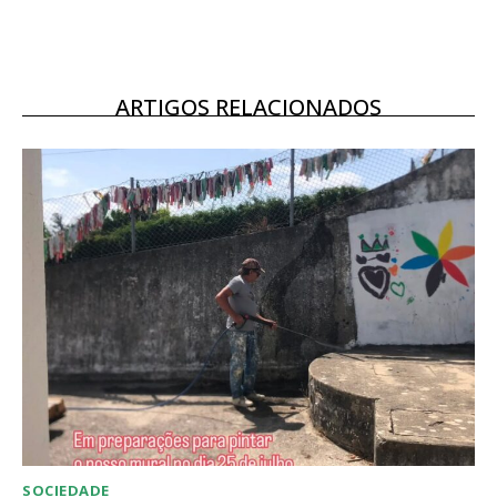
12 meses
ARTIGOS RELACIONADOS
Acesso ao conteúdo online
Acesso aos conteúdos Exclusivos para
assinantes
Ofertas para assinatura anual
Escolha o plano
SOCIEDADE