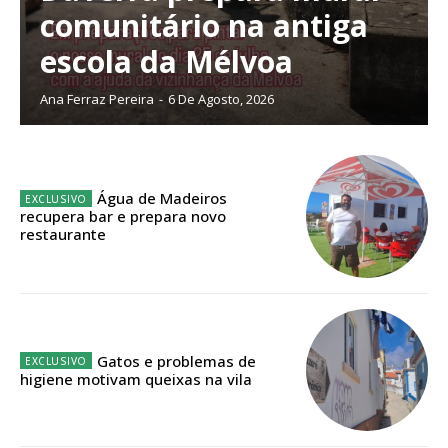
comunitário na antiga
escola da Mélvoa
Planos de Assinatura
Ana Ferraz Pereira
-
6 De Agosto, 2026
Faça-se assinante do Região de Cister e ajude-nos a manter este serviço
público!
Sendo assinante terá acesso a todos os conteúdos exclusivos e versões
Água de Madeiros
digitais.
recupera bar e prepara novo
Escolha o plano de assinatura desejado:
restaurante
ASSINATURA
IMPRESSA
Gatos e problemas de
higiene motivam queixas na vila
32
€