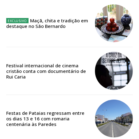
12 meses
Maçã, chita e tradição em
destaque no São Bernardo
Edição em papel entregue à Quinta-feira em sua
casa
Acesso ao conteúdo online
Acesso aos conteúdos Exclusivos para
assinantes
Festival internacional de cinema
Ofertas para assinatura anual
cristão conta com documentário de
Rui Caria
Escolha o plano
Festas de Pataias regressam entre
ASSINATURA
os dias 13 e 16 com romaria
centenária às Paredes
DIGITAL ANUAL
16
€